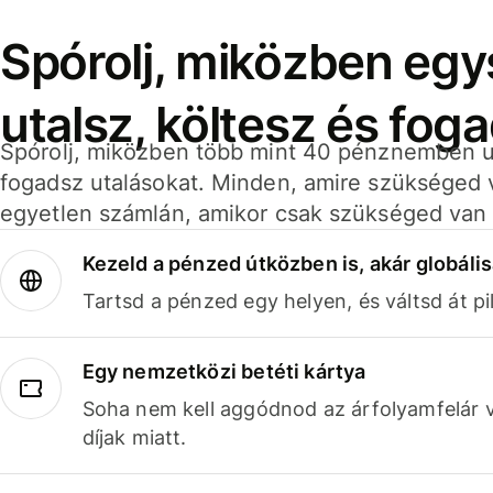
Spórolj, miközben eg
utalsz, költesz és fog
Spórolj, miközben több mint 40 pénznemben ut
fogadsz utalásokat. Minden, amire szükséged 
egyetlen számlán, amikor csak szükséged van 
Kezeld a pénzed útközben is, akár globális
Tartsd a pénzed egy helyen, és váltsd át pil
Egy nemzetközi betéti kártya
Soha nem kell aggódnod az árfolyamfelár 
díjak miatt.