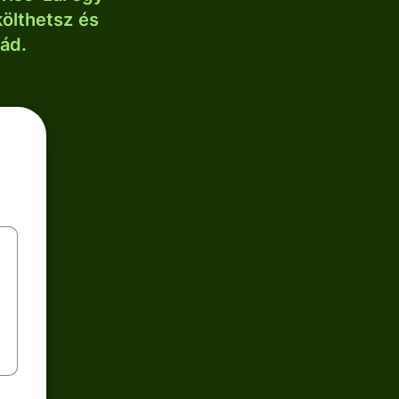
költhetsz és
lád.