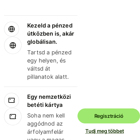
Kezeld a pénzed
útközben is, akár
globálisan.
Tartsd a pénzed
egy helyen, és
váltsd át
pillanatok alatt.
Egy nemzetközi
betéti kártya
Soha nem kell
Regisztráció
aggódnod az
Tudj meg többet
árfolyamfelár
vagy a magas