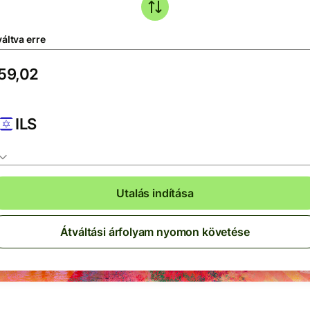
áltva erre
ILS
Utalás indítása
Átváltási árfolyam nyomon követése