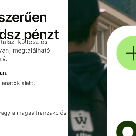
yszerűen
adsz pénzt
alsz, költesz és
van, megtalálható
rá.
an.
lanatok alatt.
vagy a magas tranzakciós