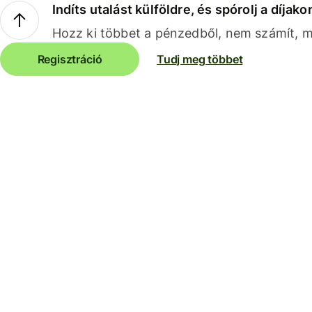
Indíts utalást külföldre, és spórolj a díjako
Hozz ki többet a pénzedből, nem számít, me
Regisztráció
Tudj meg többet