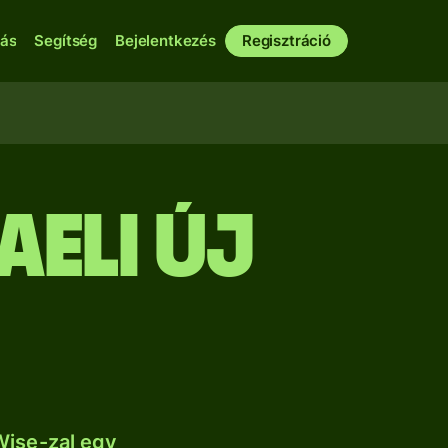
bás
Segítség
Bejelentkezés
Regisztráció
aeli új
Wise-zal egy