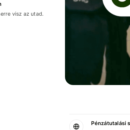
n
rre visz az utad.
Pénzátutalási 