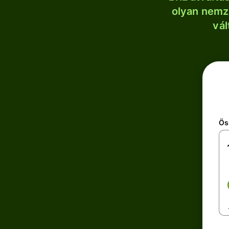
olyan nemze
vál
Ös