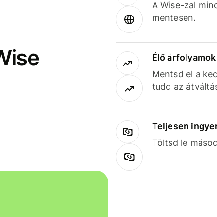
A Wise-zal min
mentesen.
Wise
Élő árfolyamo
Mentsd el a ked
tudd az átváltá
Teljesen ingye
Töltsd le másod