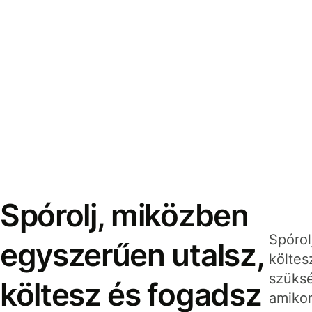
Spórolj, miközben
Spórol
egyszerűen utalsz,
költes
szüksé
költesz és fogadsz
amikor