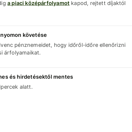
dig
a piaci középárfolyamot
kapod, rejtett díjaktól
k nyomon követése
venc pénznemeidet, hogy időről-időre ellenőrizni
si árfolyamaikat.
nes és hirdetésektől mentes
percek alatt.