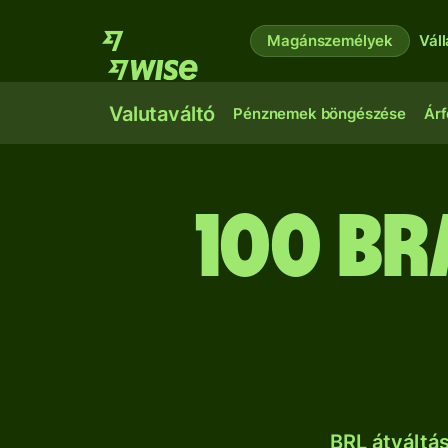
Magánszemélyek
Vál
Valutaváltó
Pénznemek böngészése
Árf
100 br
BRL átváltá