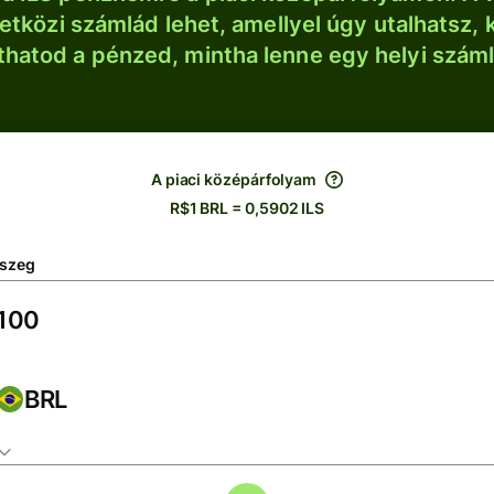
tközi számlád lehet, amellyel úgy utalhatsz, 
thatod a pénzed, mintha lenne egy helyi szám
A piaci középárfolyam
R$1 BRL = 0,5902 ILS
szeg
BRL