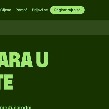
Cijene
Pomoć
Prijavi se
Registrirajte se
ara u
te
e međunarodni