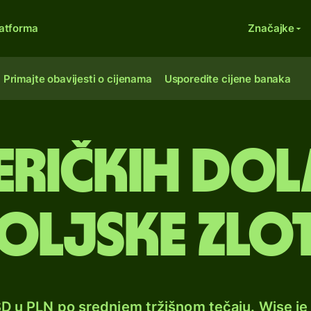
atforma
Značajke
Primajte obavijesti o cijenama
Usporedite cijene banaka
eričkih dol
oljske zlo
SD u PLN po srednjem tržišnom tečaju. Wise j