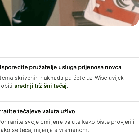
Usporedite pružatelje usluga prijenosa novca
Nema skrivenih naknada pa ćete uz Wise uvijek
dobiti
srednji tržišni tečaj
.
Pratite tečajeve valuta uživo
ohranite svoje omiljene valute kako biste provjerili
kako se tečaj mijenja s vremenom.