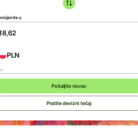
omijenite u
PLN
Pošaljite novac
Pratite devizni tečaj