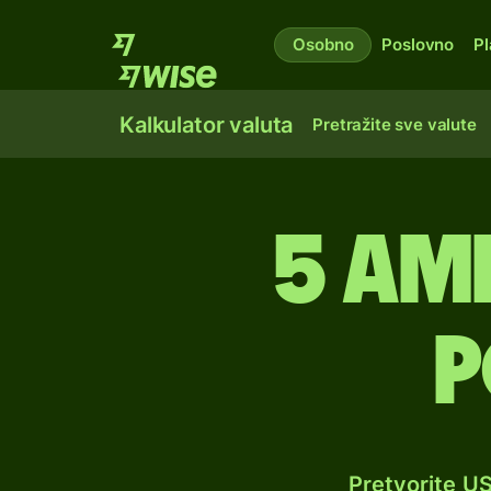
Osobno
Poslovno
Pl
Kalkulator valuta
Pretražite sve valute
5 am
p
Pretvorite U