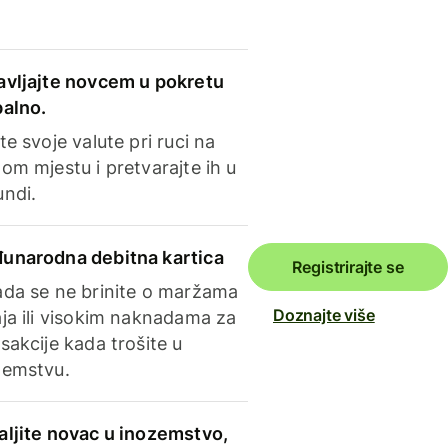
avljajte novcem u pokretu
balno.
te svoje valute pri ruci na
om mjestu i pretvarajte ih u
undi.
unarodna debitna kartica
Registrirajte se
ada se ne brinite o maržama
Doznajte više
ja ili visokim naknadama za
sakcije kada trošite u
zemstvu.
aljite novac u inozemstvo,