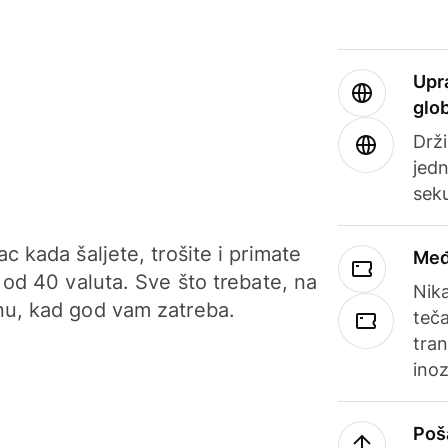
Upr
glo
Drži
jedn
sek
c kada šaljete, trošite i primate
Međ
 od 40 valuta. Sve što trebate, na
Nik
u, kad god vam zatreba.
teča
tran
ino
Poš