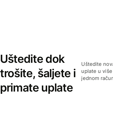
Uštedite dok
Uštedite nova
trošite, šaljete i
uplate u više
jednom račun
primate uplate