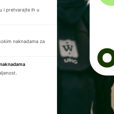
 i pretvarajte ih u
visokim naknadama za
a naknadama
ljenost.