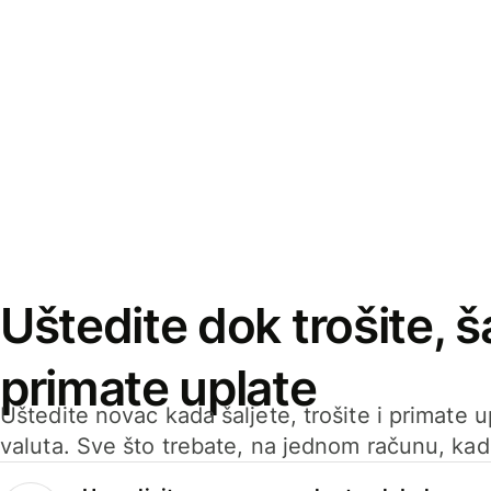
Uštedite dok trošite, ša
primate uplate
Uštedite novac kada šaljete, trošite i primate 
valuta. Sve što trebate, na jednom računu, ka