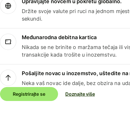
Upravljajte novcem u pokretu globalno.
Držite svoje valute pri ruci na jednom mjestu
sekundi.
Međunarodna debitna kartica
Nikada se ne brinite o maržama tečaja ili 
transakcije kada trošite u inozemstvu.
Pošaljite novac u inozemstvo, uštedite n
Neka vaš novac ide dalje, bez obzira na uda
Registrirajte se
Doznajte više