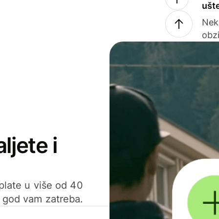
ušt
Nek
obzi
ljete i
uplate u više od 40
d god vam zatreba.