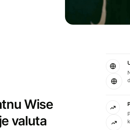
atnu Wise
P
je valuta