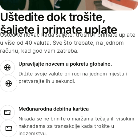
Uštedite dok trošite,
šaljete i primate uplate
Uštedite novac kada šaljete, trošite i primate uplate
u više od 40 valuta. Sve što trebate, na jednom
računu, kad god vam zatreba.
Upravljajte novcem u pokretu globalno.
Držite svoje valute pri ruci na jednom mjestu i
pretvarajte ih u sekundi.
Međunarodna debitna kartica
Nikada se ne brinite o maržama tečaja ili visokim
naknadama za transakcije kada trošite u
inozemstvu.