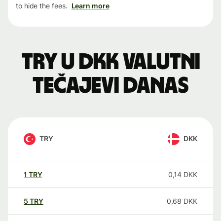
to hide the fees.
Learn more
TRY u DKK valutni
tečajevi danas
TRY
DKK
1
TRY
0,14
DKK
5
TRY
0,68
DKK