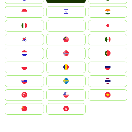
Indonesia
Israel
India
Italia
JA
Japan
South Korea
Malay
Mexico
Nederland
Norge
Portugal
Polska
România
Россия
Slovensko
Ruoŧŧa
ไทย
Türkiye
United States
Vietnam
中国
中國香港特別行政區