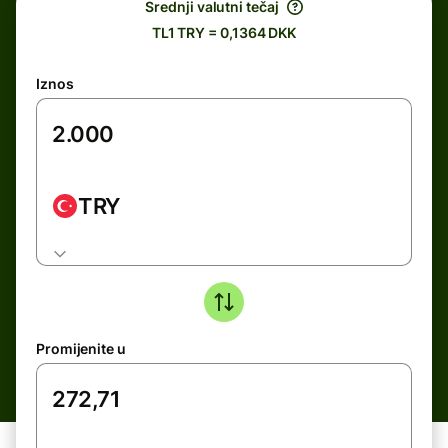
Srednji valutni tečaj
TL1 TRY = 0,1364 DKK
Iznos
TRY
Promijenite u