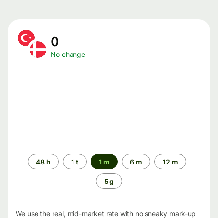
0
No change
Time
48 h
1 t
1 m
6 m
12 m
period
5 g
We use the real, mid-market rate with no sneaky mark-up