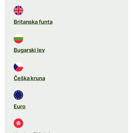
Britanska funta
Bugarski lev
Češka kruna
Euro