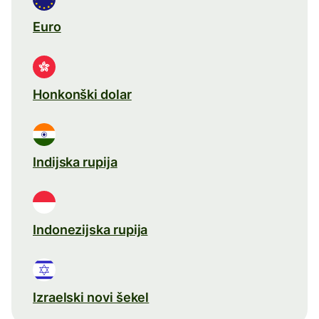
Euro
Honkonški dolar
Indijska rupija
Indonezijska rupija
Izraelski novi šekel