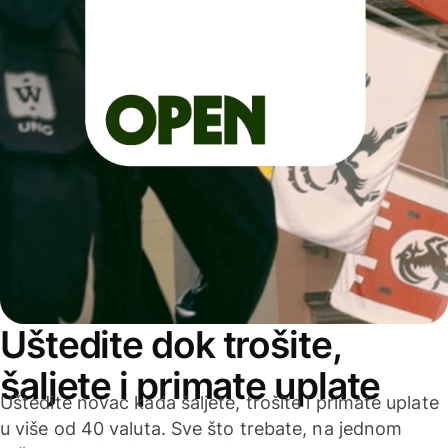
Uštedite dok trošite,
šaljete i primate uplate
Uštedite novac kada šaljete, trošite i primate uplate
u više od 40 valuta. Sve što trebate, na jednom