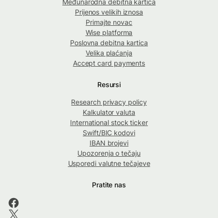
Međunarodna debitna kartica
Prijenos velikih iznosa
Primajte novac
Wise platforma
Poslovna debitna kartica
Velika plaćanja
Accept card payments
Resursi
Research privacy policy
Kalkulator valuta
International stock ticker
Swift/BIC kodovi
IBAN brojevi
Upozorenja o tečaju
Usporedi valutne tečajeve
Pratite nas