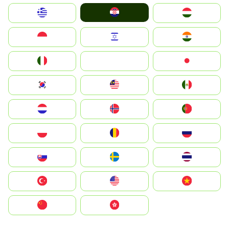
Hrvatska
Greece
Magyarország
Indonesia
Israel
India
Italia
JA
Japan
South Korea
Malay
Mexico
Nederland
Norge
Portugal
Polska
România
Россия
Slovensko
Ruoŧŧa
ไทย
Türkiye
United States
Vietnam
中国
中國香港特別行政區