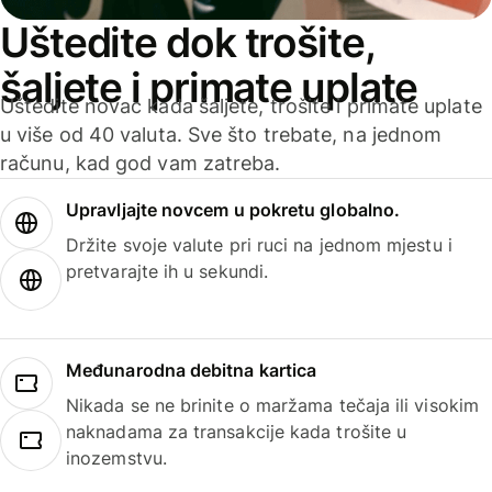
Uštedite dok trošite,
šaljete i primate uplate
Uštedite novac kada šaljete, trošite i primate uplate
u više od 40 valuta. Sve što trebate, na jednom
računu, kad god vam zatreba.
Upravljajte novcem u pokretu globalno.
Držite svoje valute pri ruci na jednom mjestu i
pretvarajte ih u sekundi.
Međunarodna debitna kartica
Nikada se ne brinite o maržama tečaja ili visokim
naknadama za transakcije kada trošite u
inozemstvu.