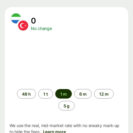
0
No change
Time
48 h
1 t
1 m
6 m
12 m
period
5 g
We use the real, mid-market rate with no sneaky mark-up
to hide the fees.
Learn more