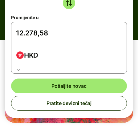
Promijenite u
HKD
Pošaljite novac
Pratite devizni tečaj