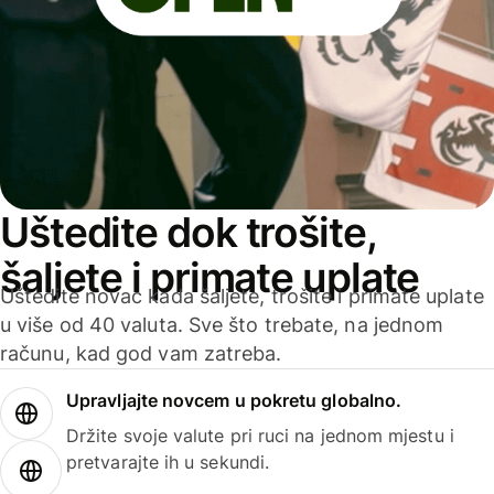
Uštedite dok trošite,
šaljete i primate uplate
Uštedite novac kada šaljete, trošite i primate uplate
u više od 40 valuta. Sve što trebate, na jednom
računu, kad god vam zatreba.
Upravljajte novcem u pokretu globalno.
Držite svoje valute pri ruci na jednom mjestu i
pretvarajte ih u sekundi.