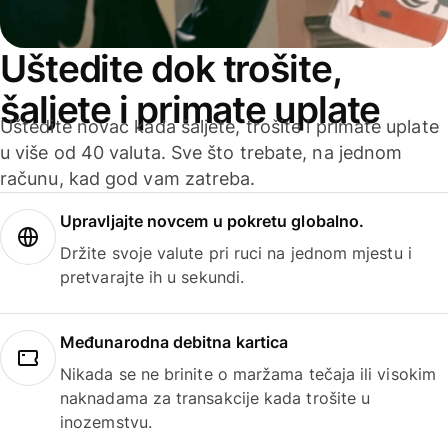
Uštedite dok trošite,
šaljete i primate uplate
Uštedite novac kada šaljete, trošite i primate uplate
u više od 40 valuta. Sve što trebate, na jednom
računu, kad god vam zatreba.
Upravljajte novcem u pokretu globalno.
Držite svoje valute pri ruci na jednom mjestu i
pretvarajte ih u sekundi.
Međunarodna debitna kartica
Nikada se ne brinite o maržama tečaja ili visokim
naknadama za transakcije kada trošite u
inozemstvu.