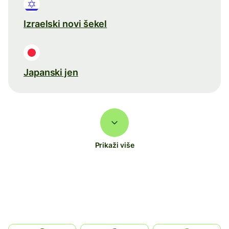
Izraelski novi šekel
Japanski jen
Prikaži više