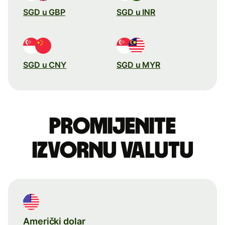
SGD u GBP
SGD u INR
SGD u CNY
SGD u MYR
Promijenite
izvornu valutu
Američki dolar