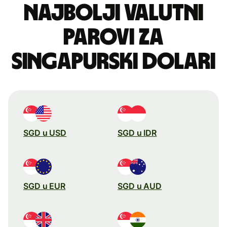
Najbolji valutni
parovi za
singapurski dolari
SGD u USD
SGD u IDR
SGD u EUR
SGD u AUD