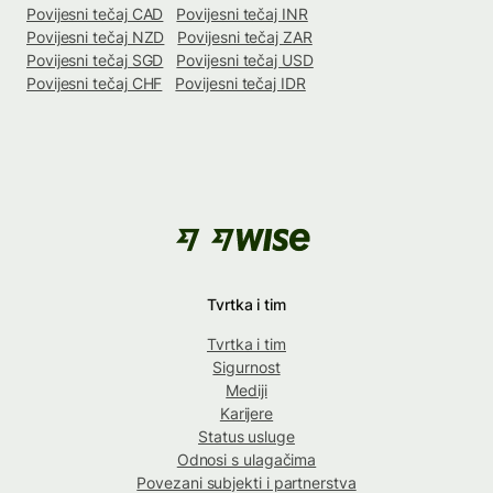
Povijesni tečaj CAD
Povijesni tečaj INR
Povijesni tečaj NZD
Povijesni tečaj ZAR
Povijesni tečaj SGD
Povijesni tečaj USD
Povijesni tečaj CHF
Povijesni tečaj IDR
Tvrtka i tim
Tvrtka i tim
Sigurnost
Mediji
Karijere
Status usluge
Odnosi s ulagačima
Povezani subjekti i partnerstva