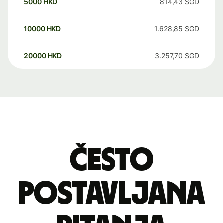
5000
HKD
814,43
SGD
10000
HKD
1.628,85
SGD
20000
HKD
3.257,70
SGD
Često
postavljana