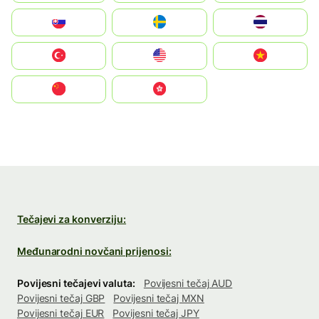
Slovensko
Ruoŧŧa
ไทย
Türkiye
United States
Vietnam
中国
中國香港特別行政區
Tečajevi za konverziju:
Međunarodni novčani prijenosi:
Povijesni tečajevi valuta:
Povijesni tečaj AUD
Povijesni tečaj GBP
Povijesni tečaj MXN
Povijesni tečaj EUR
Povijesni tečaj JPY