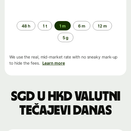
Time
48 h
1 t
1 m
6 m
12 m
period
5 g
We use the real, mid-market rate with no sneaky mark-up
to hide the fees.
Learn more
SGD u HKD valutni
tečajevi danas