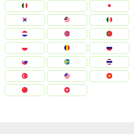
Italia
JA
Japan
South Korea
Malay
Mexico
Nederland
Norge
Portugal
Polska
România
Россия
Slovensko
Ruoŧŧa
ไทย
Türkiye
United States
Vietnam
中国
中國香港特別行政區