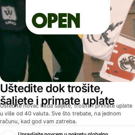
Uštedite dok trošite,
šaljete i primate uplate
Uštedite novac kada šaljete, trošite i primate uplate
u više od 40 valuta. Sve što trebate, na jednom
računu, kad god vam zatreba.
Upravljajte novcem u pokretu globalno.