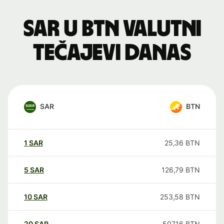
SAR u BTN valutni
tečajevi danas
SAR
BTN
1
SAR
25,36
BTN
5
SAR
126,79
BTN
10
SAR
253,58
BTN
20
SAR
507,16
BTN