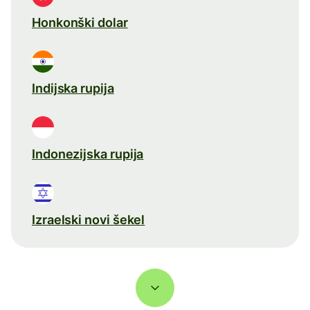
Honkonški dolar
Indijska rupija
Indonezijska rupija
Izraelski novi šekel