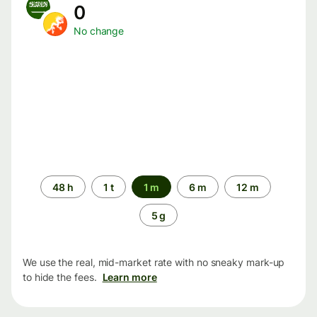
0
No change
Time
48 h
1 t
1 m
6 m
12 m
period
5 g
We use the real, mid-market rate with no sneaky mark-up
to hide the fees.
Learn more