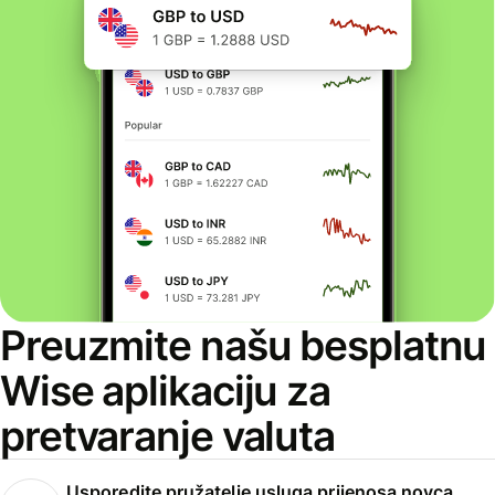
Preuzmite našu besplatnu
Wise aplikaciju za
pretvaranje valuta
Usporedite pružatelje usluga prijenosa novca