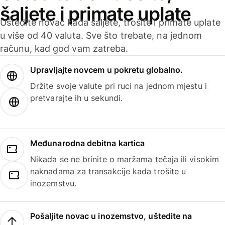
šaljete i primate uplate
Uštedite novac kada šaljete, trošite i primate uplate
u više od 40 valuta. Sve što trebate, na jednom
računu, kad god vam zatreba.
Upravljajte novcem u pokretu globalno.
Držite svoje valute pri ruci na jednom mjestu i
pretvarajte ih u sekundi.
Međunarodna debitna kartica
Nikada se ne brinite o maržama tečaja ili visokim
naknadama za transakcije kada trošite u
inozemstvu.
Pošaljite novac u inozemstvo, uštedite na