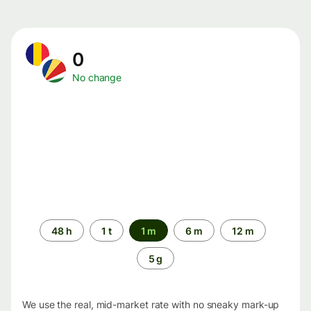
0
No change
Time
48 h
1 t
1 m
6 m
12 m
period
5 g
We use the real, mid-market rate with no sneaky mark-up