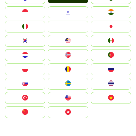
Indonesia
Israel
India
Italia
JA
Japan
South Korea
Malay
Mexico
Nederland
Norge
Portugal
Polska
România
Россия
Slovensko
Ruoŧŧa
ไทย
Türkiye
United States
Vietnam
中国
中國香港特別行政區