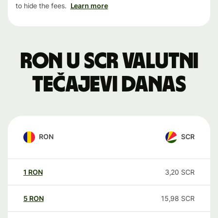
to hide the fees.
Learn more
RON u SCR valutni
tečajevi danas
RON
SCR
1
RON
3,20
SCR
5
RON
15,98
SCR