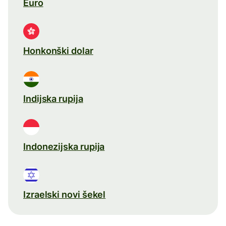
Euro
Honkonški dolar
Indijska rupija
Indonezijska rupija
Izraelski novi šekel