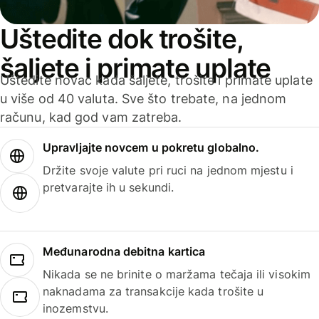
Uštedite dok trošite,
šaljete i primate uplate
Uštedite novac kada šaljete, trošite i primate uplate
u više od 40 valuta. Sve što trebate, na jednom
računu, kad god vam zatreba.
Upravljajte novcem u pokretu globalno.
Držite svoje valute pri ruci na jednom mjestu i
pretvarajte ih u sekundi.
Međunarodna debitna kartica
Nikada se ne brinite o maržama tečaja ili visokim
naknadama za transakcije kada trošite u
inozemstvu.