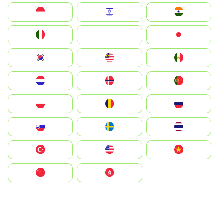
Indonesia
Israel
India
Italia
JA
Japan
South Korea
Malay
Mexico
Nederland
Norge
Portugal
Polska
România
Россия
Slovensko
Ruoŧŧa
ไทย
Türkiye
United States
Vietnam
中国
中國香港特別行政區