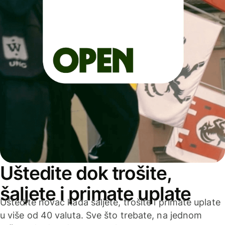
Uštedite dok trošite,
šaljete i primate uplate
Uštedite novac kada šaljete, trošite i primate uplate
u više od 40 valuta. Sve što trebate, na jednom