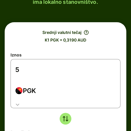
ima lokalno stanovništvo.
Srednji valutni tečaj
K1 PGK = 0,3190 AUD
Iznos
PGK