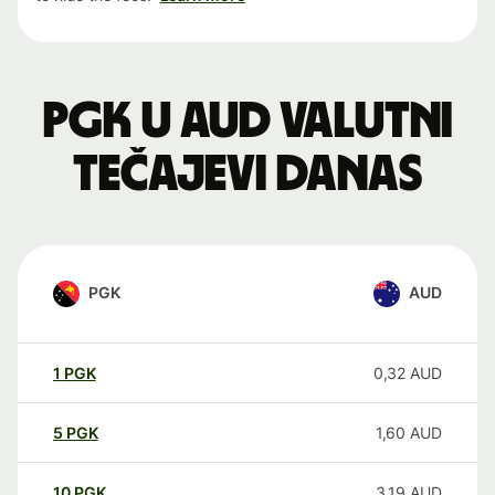
PGK u AUD valutni
tečajevi danas
PGK
AUD
1
PGK
0,32
AUD
5
PGK
1,60
AUD
10
PGK
3,19
AUD