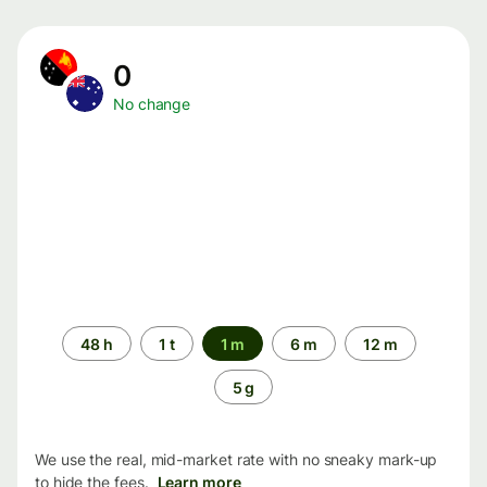
0
No change
Time
48 h
1 t
1 m
6 m
12 m
period
5 g
We use the real, mid-market rate with no sneaky mark-up
to hide the fees.
Learn more