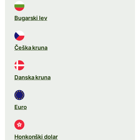
Bugarski lev
Češka kruna
Danska kruna
Euro
Honkonški dolar