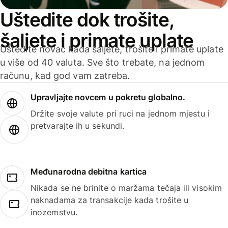
Uštedite dok trošite,
šaljete i primate uplate
Uštedite novac kada šaljete, trošite i primate uplate
u više od 40 valuta. Sve što trebate, na jednom
računu, kad god vam zatreba.
Upravljajte novcem u pokretu globalno.
Držite svoje valute pri ruci na jednom mjestu i
pretvarajte ih u sekundi.
Međunarodna debitna kartica
Nikada se ne brinite o maržama tečaja ili visokim
naknadama za transakcije kada trošite u
inozemstvu.