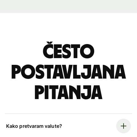
Često
postavljana
pitanja
Kako pretvaram valute?