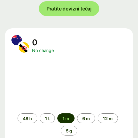
Pratite devizni tečaj
0
No change
Time
48 h
1 t
1 m
6 m
12 m
period
5 g