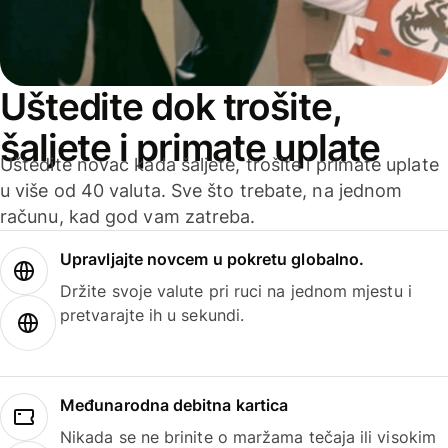
Uštedite dok trošite,
šaljete i primate uplate
Uštedite novac kada šaljete, trošite i primate uplate
u više od 40 valuta. Sve što trebate, na jednom
računu, kad god vam zatreba.
Upravljajte novcem u pokretu globalno.
Držite svoje valute pri ruci na jednom mjestu i
pretvarajte ih u sekundi.
Međunarodna debitna kartica
Nikada se ne brinite o maržama tečaja ili visokim