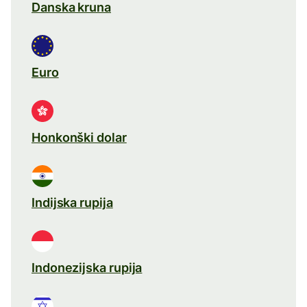
Danska kruna
Euro
Honkonški dolar
Indijska rupija
Indonezijska rupija