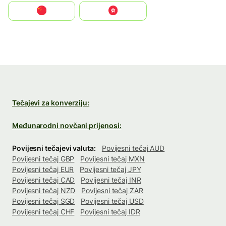
中国
中國香港特別行政區
Tečajevi za konverziju:
Međunarodni novčani prijenosi:
Povijesni tečajevi valuta:
Povijesni tečaj AUD
Povijesni tečaj GBP
Povijesni tečaj MXN
Povijesni tečaj EUR
Povijesni tečaj JPY
Povijesni tečaj CAD
Povijesni tečaj INR
Povijesni tečaj NZD
Povijesni tečaj ZAR
Povijesni tečaj SGD
Povijesni tečaj USD
Povijesni tečaj CHF
Povijesni tečaj IDR