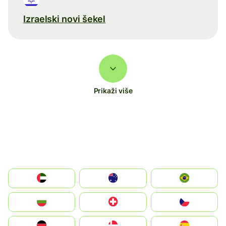
Izraelski novi šekel
Prikaži više
الإمارات العربية المتحدة
Australia
Brazil
България
Switzerland
Czechia
Deutschland
Denmark
España