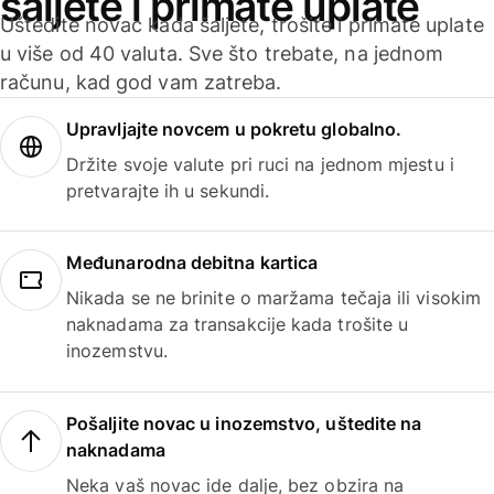
šaljete i primate uplate
Uštedite novac kada šaljete, trošite i primate uplate
u više od 40 valuta. Sve što trebate, na jednom
računu, kad god vam zatreba.
Upravljajte novcem u pokretu globalno.
Držite svoje valute pri ruci na jednom mjestu i
pretvarajte ih u sekundi.
Međunarodna debitna kartica
Nikada se ne brinite o maržama tečaja ili visokim
naknadama za transakcije kada trošite u
inozemstvu.
Pošaljite novac u inozemstvo, uštedite na
naknadama
Neka vaš novac ide dalje, bez obzira na