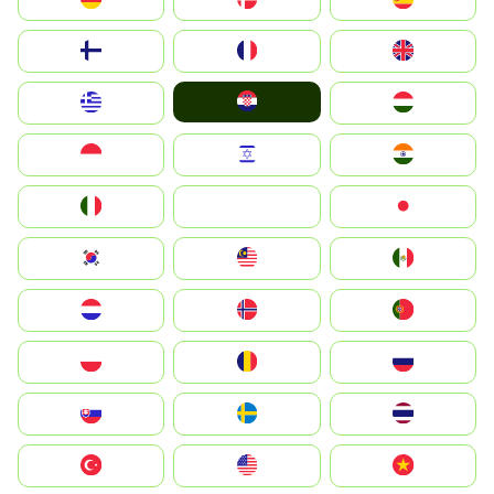
Suomi
France
United Kingdom
Hrvatska
Greece
Magyarország
Indonesia
Israel
India
Italia
JA
Japan
South Korea
Malay
Mexico
Nederland
Norge
Portugal
Polska
România
Россия
Slovensko
Ruoŧŧa
ไทย
Türkiye
United States
Vietnam