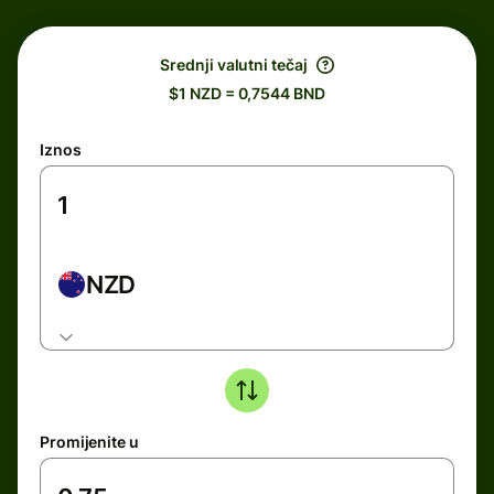
Srednji valutni tečaj
$1 NZD = 0,7544 BND
Iznos
NZD
Promijenite u