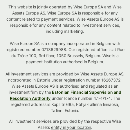
This website is jointly operated by Wise Europe SA and Wise
Assets Europe AS. Wise Europe SA is responsible for any
content related to payment services. Wise Assets Europe AS is
responsible for any content related to investment services,
including marketing.
Wise Europe SA is a company incorporated in Belgium with
registered number 0713629988. Our registered office is at Rue
du Trône 100, 3rd floor, 1050 Brussels, Belgium. Wise is a
payment institution authorised in Belgium.
All investment services are provided by Wise Assets Europe AS,
incorporated in Estonia under registration number 16267372.
Wise Assets Europe AS is authorised and regulated as an
investment firm by the
Estonian Financial Supervision and
Resolution Authority
under licence number 4.1-1/174. The
registered address is Kopli tn 68a, Põhja-Tallinna linnaosa,
Tallinn, Estonia.
All investment services are provided by the respective Wise
Assets
entity in your location
.