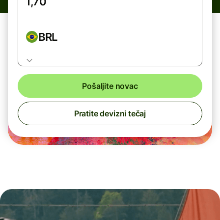
BRL
Pošaljite novac
Pratite devizni tečaj