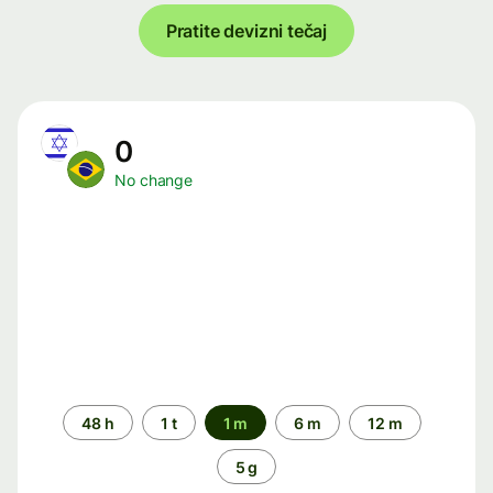
Pratite devizni tečaj
0
No change
Time
48 h
1 t
1 m
6 m
12 m
period
5 g