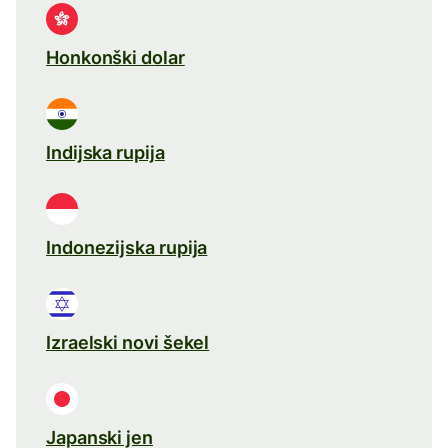
Honkonški dolar
Indijska rupija
Indonezijska rupija
Izraelski novi šekel
Japanski jen