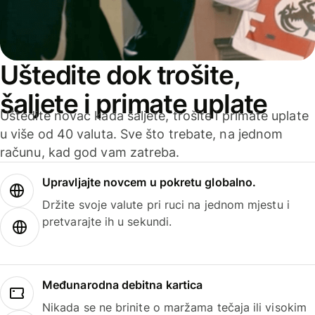
Uštedite dok trošite,
šaljete i primate uplate
Uštedite novac kada šaljete, trošite i primate uplate
u više od 40 valuta. Sve što trebate, na jednom
računu, kad god vam zatreba.
Upravljajte novcem u pokretu globalno.
Držite svoje valute pri ruci na jednom mjestu i
pretvarajte ih u sekundi.
Međunarodna debitna kartica
Nikada se ne brinite o maržama tečaja ili visokim