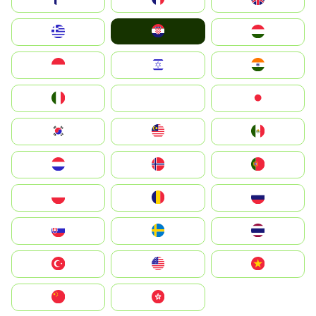
Hrvatska
Greece
Magyarország
Indonesia
Israel
India
Italia
JA
Japan
South Korea
Malay
Mexico
Nederland
Norge
Portugal
Polska
România
Россия
Slovensko
Ruoŧŧa
ไทย
Türkiye
United States
Vietnam
中国
中國香港特別行政區