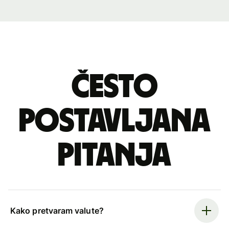
Često
postavljana
pitanja
Kako pretvaram valute?