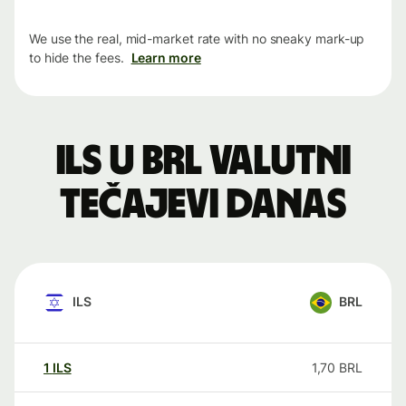
We use the real, mid-market rate with no sneaky mark-up
to hide the fees.
Learn more
ILS u BRL valutni
tečajevi danas
ILS
BRL
1
ILS
1,70
BRL