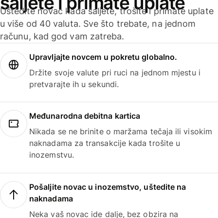
šaljete i primate uplate
Uštedite novac kada šaljete, trošite i primate uplate
u više od 40 valuta. Sve što trebate, na jednom
računu, kad god vam zatreba.
Upravljajte novcem u pokretu globalno.
Držite svoje valute pri ruci na jednom mjestu i
pretvarajte ih u sekundi.
Međunarodna debitna kartica
Nikada se ne brinite o maržama tečaja ili visokim
naknadama za transakcije kada trošite u
inozemstvu.
Pošaljite novac u inozemstvo, uštedite na
naknadama
Neka vaš novac ide dalje, bez obzira na