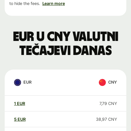
to hide the fees.
Learn more
EUR u CNY valutni
tečajevi danas
EUR
CNY
1
EUR
7,79
CNY
5
EUR
38,97
CNY