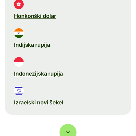
Honkonški dolar
Indijska rupija
Indonezijska rupija
Izraelski novi šekel