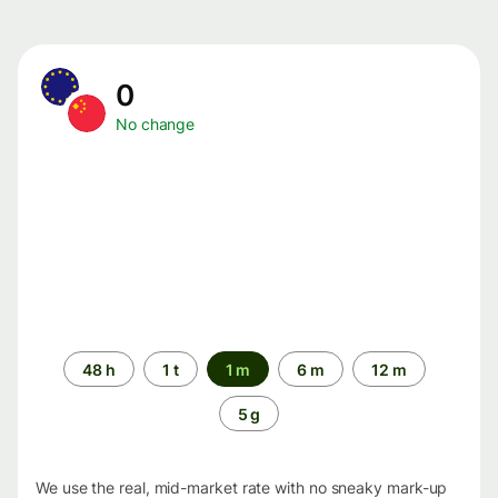
0
No change
Time
48 h
1 t
1 m
6 m
12 m
period
5 g
We use the real, mid-market rate with no sneaky mark-up