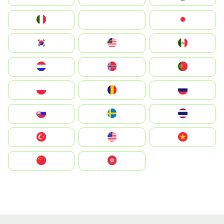
Italia
JA
Japan
South Korea
Malay
Mexico
Nederland
Norge
Portugal
Polska
România
Россия
Slovensko
Ruoŧŧa
ไทย
Türkiye
United States
Vietnam
中国
中國香港特別行政區