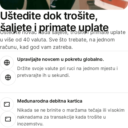
Uštedite dok trošite,
šaljete i primate uplate
Uštedite novac kada šaljete, trošite i primate uplate
u više od 40 valuta. Sve što trebate, na jednom
računu, kad god vam zatreba.
Upravljajte novcem u pokretu globalno.
Držite svoje valute pri ruci na jednom mjestu i
pretvarajte ih u sekundi.
Međunarodna debitna kartica
Nikada se ne brinite o maržama tečaja ili visokim
naknadama za transakcije kada trošite u
inozemstvu.