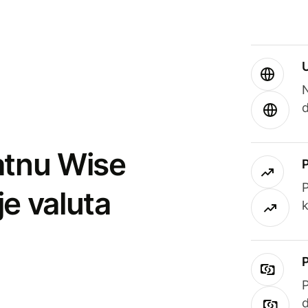
atnu Wise
P
je valuta