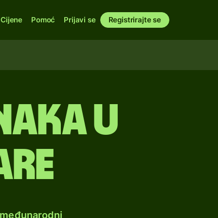
Cijene
Pomoć
Prijavi se
Registrirajte se
naka u
are
e međunarodni