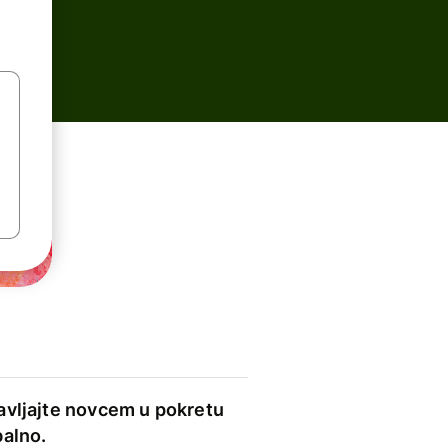
avljajte novcem u pokretu
balno.