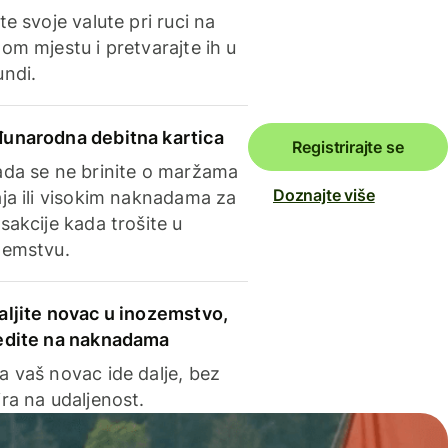
te svoje valute pri ruci na
om mjestu i pretvarajte ih u
undi.
unarodna debitna kartica
Registrirajte se
ada se ne brinite o maržama
Doznajte više
ja ili visokim naknadama za
sakcije kada trošite u
zemstvu.
aljite novac u inozemstvo,
edite na naknadama
a vaš novac ide dalje, bez
ra na udaljenost.