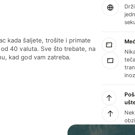
Drži
jedn
sek
c kada šaljete, trošite i primate
Međ
 od 40 valuta. Sve što trebate, na
Nik
u, kad god vam zatreba.
teča
tran
ino
Poš
ušt
Nek
obzi