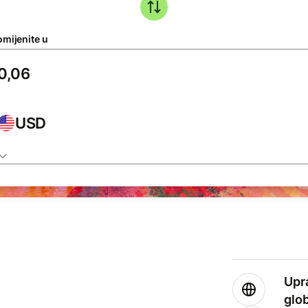
omijenite u
USD
Upr
glo