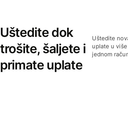
Uštedite dok
Uštedite nova
trošite, šaljete i
uplate u više
jednom račun
primate uplate