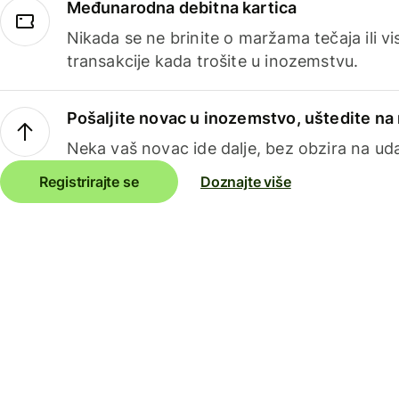
Međunarodna debitna kartica
Nikada se ne brinite o maržama tečaja ili 
transakcije kada trošite u inozemstvu.
Pošaljite novac u inozemstvo, uštedite n
Neka vaš novac ide dalje, bez obzira na uda
Registrirajte se
Doznajte više