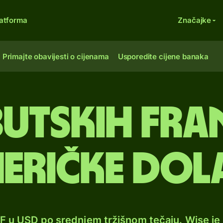
atforma
Značajke
Primajte obavijesti o cijenama
Usporedite cijene banaka
ibutskih fra
eričke dol
JF u USD po srednjem tržišnom tečaju. Wise j