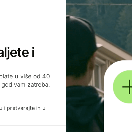
ljete i
uplate u više od 40
d god vam zatreba.
 i pretvarajte ih u