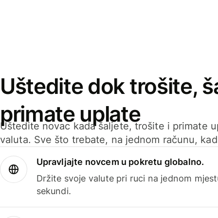
Uštedite dok trošite, ša
primate uplate
Uštedite novac kada šaljete, trošite i primate 
valuta. Sve što trebate, na jednom računu, ka
Upravljajte novcem u pokretu globalno.
Držite svoje valute pri ruci na jednom mjestu
sekundi.