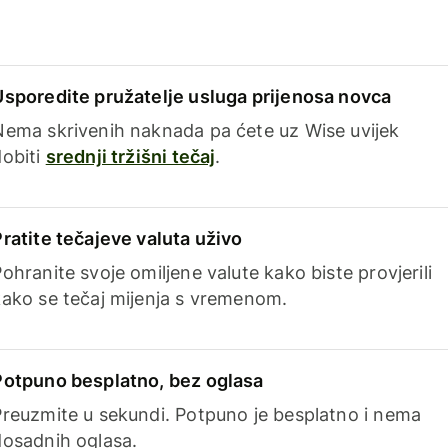
Usporedite pružatelje usluga prijenosa novca
Nema skrivenih naknada pa ćete uz Wise uvijek
dobiti
srednji tržišni tečaj
.
Pratite tečajeve valuta uživo
ohranite svoje omiljene valute kako biste provjerili
kako se tečaj mijenja s vremenom.
Potpuno besplatno, bez oglasa
Preuzmite u sekundi. Potpuno je besplatno i nema
dosadnih oglasa.