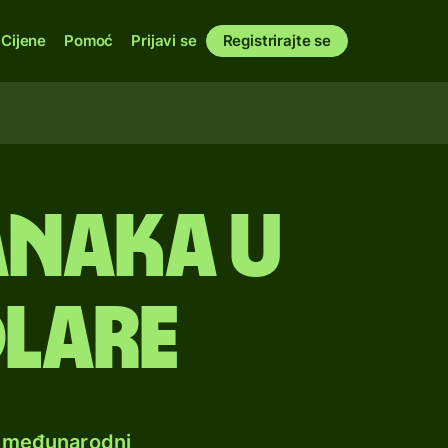
Cijene
Pomoć
Prijavi se
Registrirajte se
anaka u
lare
e međunarodni