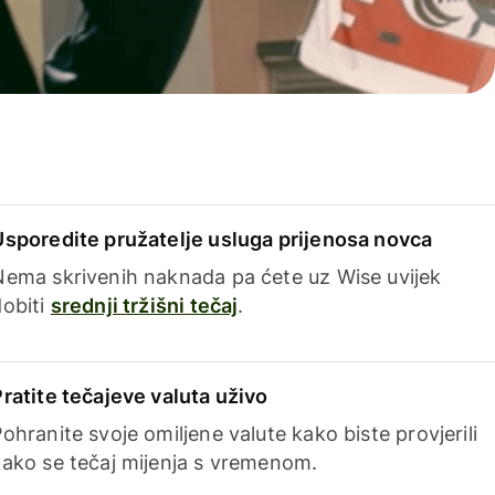
Usporedite pružatelje usluga prijenosa novca
Nema skrivenih naknada pa ćete uz Wise uvijek
dobiti
srednji tržišni tečaj
.
Pratite tečajeve valuta uživo
ohranite svoje omiljene valute kako biste provjerili
kako se tečaj mijenja s vremenom.