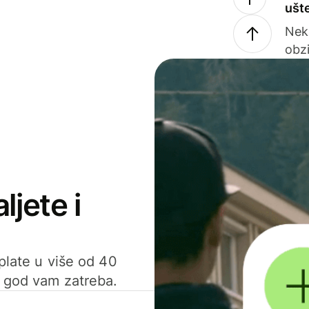
ušt
Nek
obzi
ljete i
uplate u više od 40
d god vam zatreba.