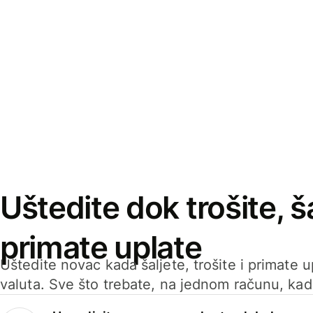
Uštedite dok trošite, ša
primate uplate
Uštedite novac kada šaljete, trošite i primate 
valuta. Sve što trebate, na jednom računu, ka