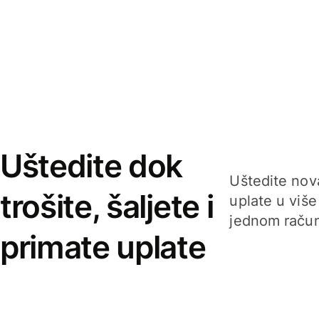
Uštedite dok
Uštedite nova
trošite, šaljete i
uplate u više
jednom račun
primate uplate