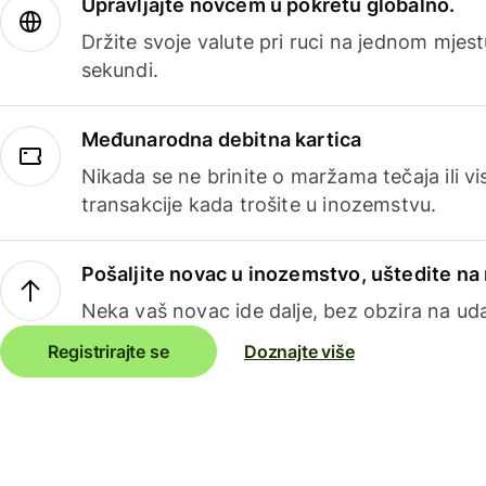
Upravljajte novcem u pokretu globalno.
Držite svoje valute pri ruci na jednom mjestu
sekundi.
Međunarodna debitna kartica
Nikada se ne brinite o maržama tečaja ili 
transakcije kada trošite u inozemstvu.
Pošaljite novac u inozemstvo, uštedite n
Neka vaš novac ide dalje, bez obzira na uda
Registrirajte se
Doznajte više