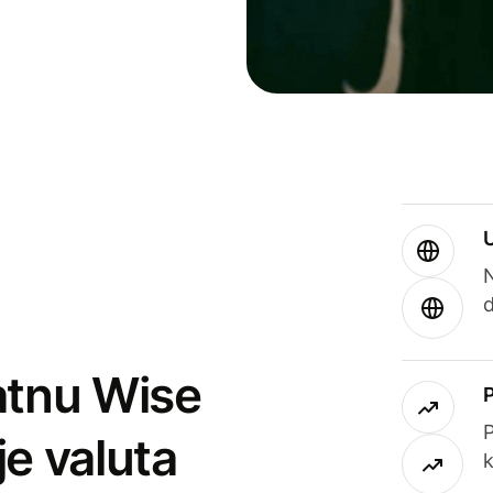
atnu Wise
P
je valuta