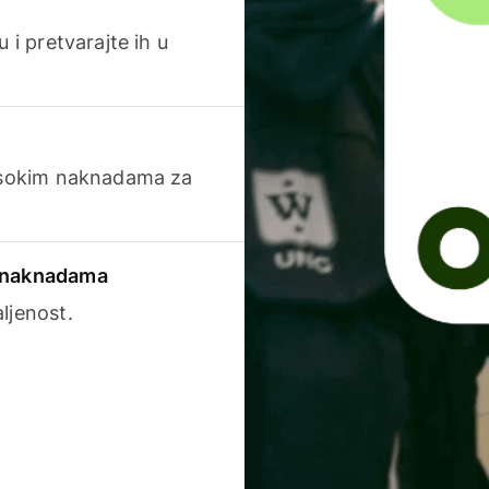
 i pretvarajte ih u
visokim naknadama za
a naknadama
ljenost.