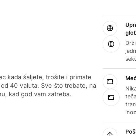
Upr
glo
Drži
jedn
sek
c kada šaljete, trošite i primate
Međ
 od 40 valuta. Sve što trebate, na
Nik
u, kad god vam zatreba.
teča
tran
ino
Poš