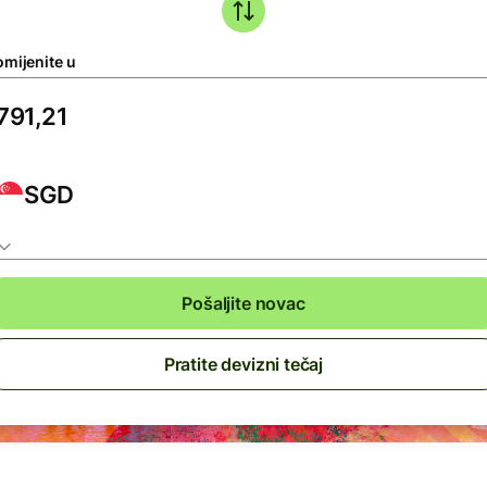
omijenite u
SGD
Pošaljite novac
Pratite devizni tečaj