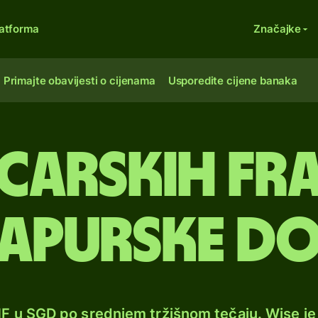
atforma
Značajke
Primajte obavijesti o cijenama
Usporedite cijene banaka
icarskih fr
gapurske do
HF u SGD po srednjem tržišnom tečaju. Wise j