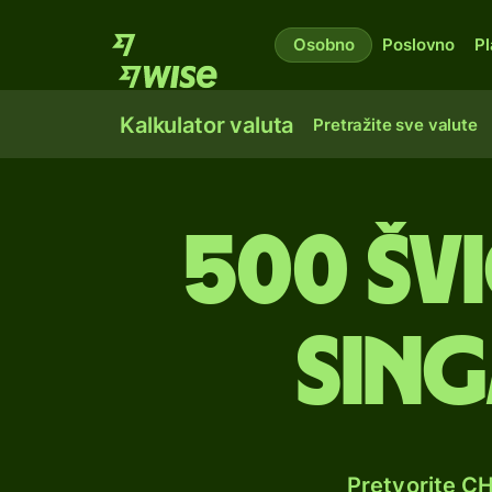
Osobno
Poslovno
Pl
Kalkulator valuta
Pretražite sve valute
500 šv
sin
Pretvorite C