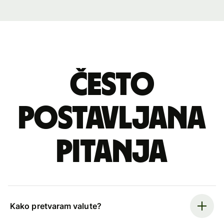
Često
postavljana
pitanja
Kako pretvaram valute?