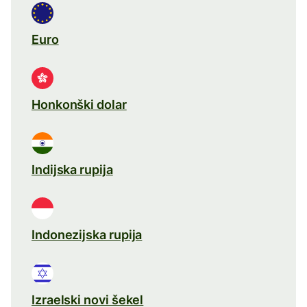
Euro
Honkonški dolar
Indijska rupija
Indonezijska rupija
Izraelski novi šekel