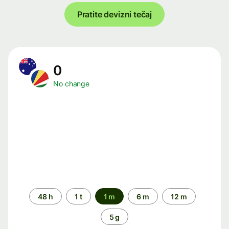
Pratite devizni tečaj
0
No change
Time
48 h
1 t
1 m
6 m
12 m
period
5 g