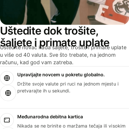
Uštedite dok trošite,
šaljete i primate uplate
Uštedite novac kada šaljete, trošite i primate uplate
u više od 40 valuta. Sve što trebate, na jednom
računu, kad god vam zatreba.
Upravljajte novcem u pokretu globalno.
Držite svoje valute pri ruci na jednom mjestu i
pretvarajte ih u sekundi.
Međunarodna debitna kartica
Nikada se ne brinite o maržama tečaja ili visokim