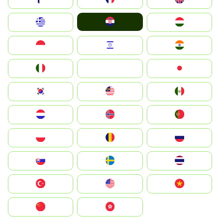
Hrvatska
Greece
Magyarország
Indonesia
Israel
India
Italia
JA
Japan
South Korea
Malay
Mexico
Nederland
Norge
Portugal
Polska
România
Россия
Slovensko
Ruoŧŧa
ไทย
Türkiye
United States
Vietnam
中国
中國香港特別行政區