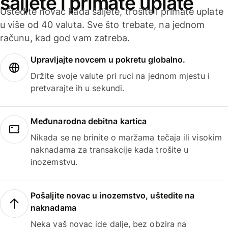
šaljete i primate uplate
Uštedite novac kada šaljete, trošite i primate uplate
u više od 40 valuta. Sve što trebate, na jednom
računu, kad god vam zatreba.
Upravljajte novcem u pokretu globalno.
Držite svoje valute pri ruci na jednom mjestu i
pretvarajte ih u sekundi.
Međunarodna debitna kartica
Nikada se ne brinite o maržama tečaja ili visokim
naknadama za transakcije kada trošite u
inozemstvu.
Pošaljite novac u inozemstvo, uštedite na
naknadama
Neka vaš novac ide dalje, bez obzira na