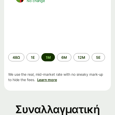
No change
Time
48Ω
1Ε
1M
6M
12M
5Ε
period
We use the real, mid-market rate with no sneaky mark-up
to hide the fees.
Learn more
Συναλλαγματική