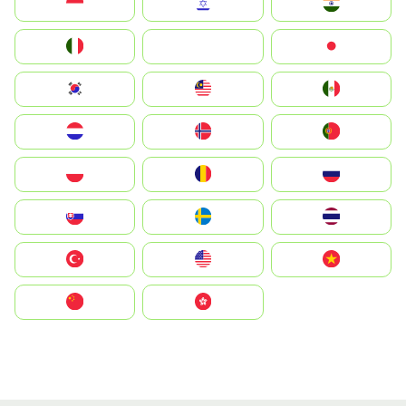
Indonesia
Israel
India
Italia
JA
Japan
South Korea
Malay
Mexico
Nederland
Norge
Portugal
Polska
România
Россия
Slovensko
Ruoŧŧa
ไทย
Türkiye
United States
Vietnam
中国
中國香港特別行政區