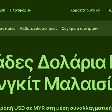
ηση
Πλατφόρμα
Χαρακτηριστικά
Τι
ισοτιμίες
Λάβετε ειδοποιήσεις
Σύγκριση ισοτιμιών
ιάδες Δολάρια
νγκίτ Μαλαισ
ροπή USD σε MYR στη μέση συναλλαγματική 