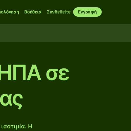
μολόγηση
Βοήθεια
Συνδεθείτε
Εγγραφή
 ΗΠΑ σε
ίας
ισοτιμία. Η