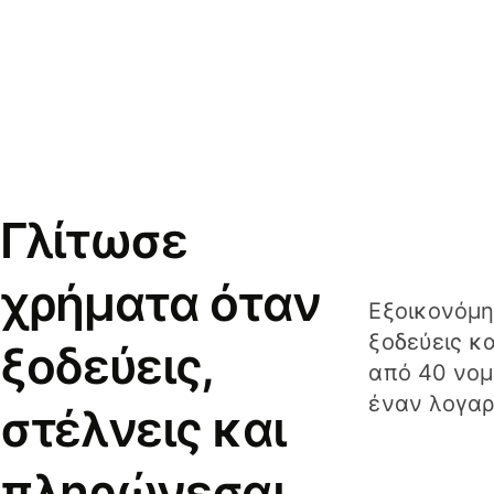
Γλίτωσε
χρήματα όταν
Εξοικονόμη
ξοδεύεις κ
ξοδεύεις,
από 40 νομ
έναν λογαρ
στέλνεις και
πληρώνεσαι