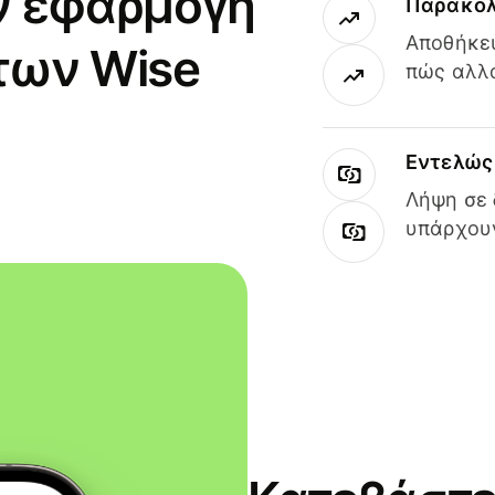
ν εφαρμογή
Παρακολ
Αποθήκευ
των Wise
πώς αλλά
Εντελώς 
Λήψη σε 
υπάρχουν