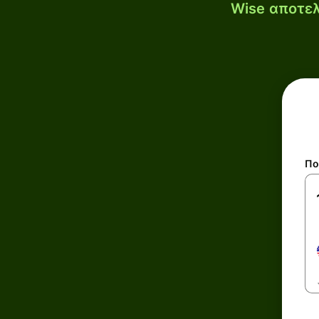
Wise αποτελ
Πο