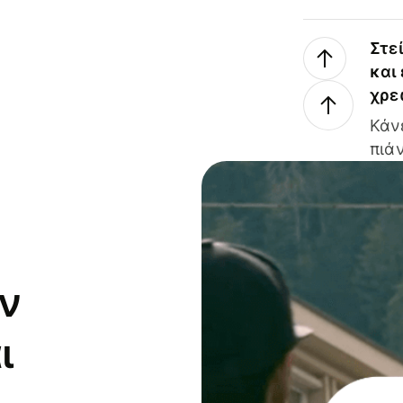
Στε
και
χρε
Κάν
πιάν
ν
ι