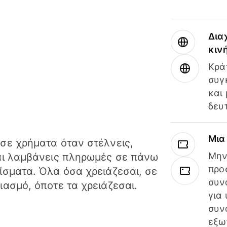
Δια
κιν
Κρά
συγ
και
δευ
Μια
σε χρήματα όταν στέλνεις,
Μην
αι λαμβάνεις πληρωμές σε πάνω
προ
ίσματα. Όλα όσα χρειάζεσαι, σε
συν
ιασμό, όποτε τα χρειάζεσαι.
για
συν
εξω