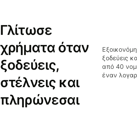
Γλίτωσε
χρήματα όταν
Εξοικονόμη
ξοδεύεις κ
ξοδεύεις,
από 40 νομ
έναν λογαρ
στέλνεις και
πληρώνεσαι