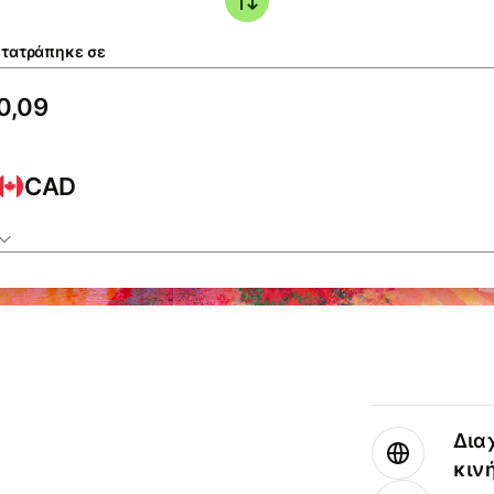
τατράπηκε σε
CAD
Δια
κιν