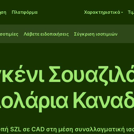
ηση
Πλατφόρμα
Χαρακτηριστικά
Τι
ισοτιμίες
Λάβετε ειδοποιήσεις
Σύγκριση ισοτιμιών
γκένι Σουαζιλ
ολάρια Κανα
πή SZL σε CAD στη μέση συναλλαγματική ισο