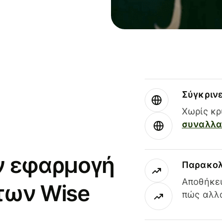
Σύγκριν
Χωρίς κρ
συναλλαγ
ν εφαρμογή
Παρακολ
Αποθήκευ
των Wise
πώς αλλά