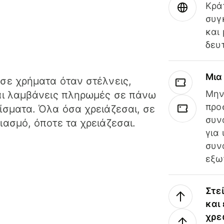
Κρά
συγ
και
δευ
Μια
σε χρήματα όταν στέλνεις,
Μην
αι λαμβάνεις πληρωμές σε πάνω
προ
ίσματα. Όλα όσα χρειάζεσαι, σε
συν
ιασμό, όποτε τα χρειάζεσαι.
για
συν
εξω
Στε
και
χρε