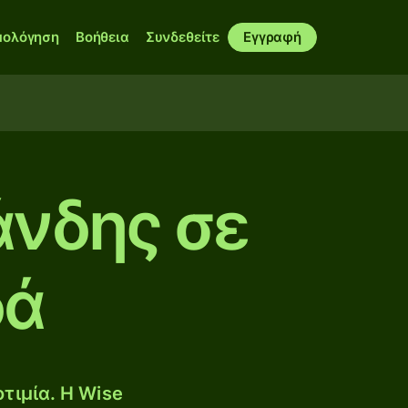
μολόγηση
Βοήθεια
Συνδεθείτε
Εγγραφή
άνδης σε
δά
τιμία. Η Wise