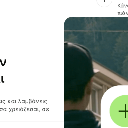
Κάν
πιάν
ν
ι
ις και λαμβάνεις
α χρειάζεσαι, σε