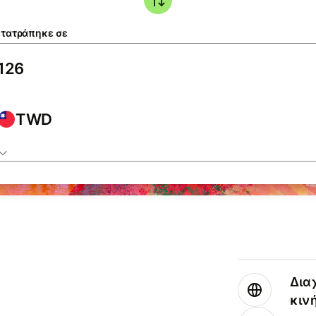
τατράπηκε σε
TWD
Δια
κιν