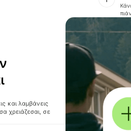
Κάν
πιάν
ν
ι
ις και λαμβάνεις
α χρειάζεσαι, σε