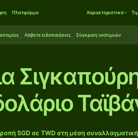
ηση
Πλατφόρμα
Χαρακτηριστικά
Τι
ισοτιμίες
Λάβετε ειδοποιήσεις
Σύγκριση ισοτιμιών
ια Σιγκαπούρη
δολάριο Ταϊβά
ροπή SGD σε TWD στη μέση συναλλαγματική 