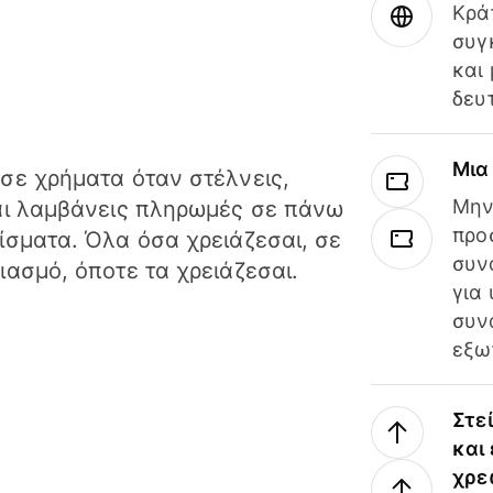
Κρά
συγ
και
δευ
Μια
σε χρήματα όταν στέλνεις,
Μην
αι λαμβάνεις πληρωμές σε πάνω
προ
ίσματα. Όλα όσα χρειάζεσαι, σε
συν
ιασμό, όποτε τα χρειάζεσαι.
για
συν
εξω
Στε
και
χρε