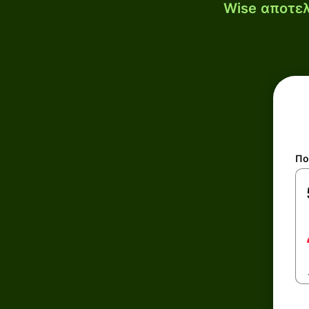
Wise αποτελ
Πο