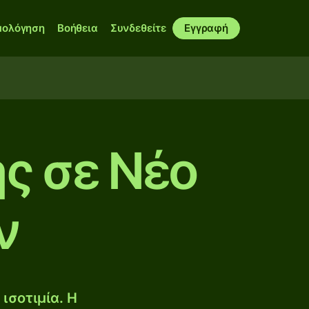
μολόγηση
Βοήθεια
Συνδεθείτε
Εγγραφή
ς σε Νέο
ν
ισοτιμία. Η