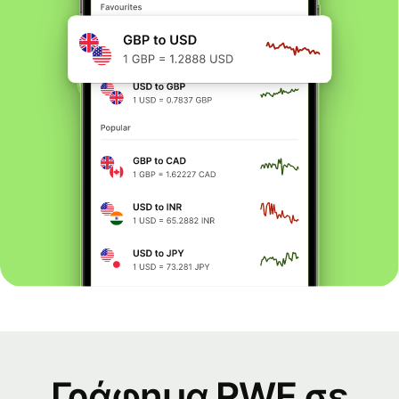
Γράφημα RWF σε