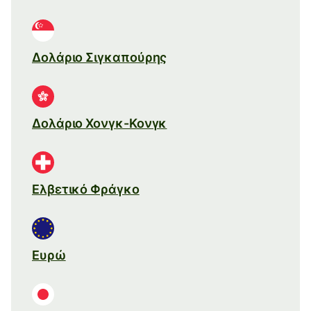
Δολάριο Σιγκαπούρης
Δολάριο Χονγκ-Κονγκ
Ελβετικό Φράγκο
Ευρώ