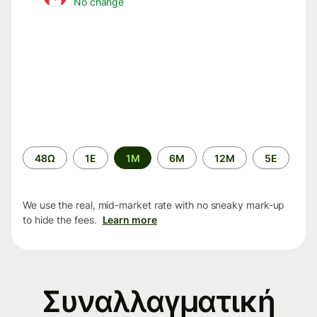
No change
Time
48Ω
1Ε
1M
6M
12M
5Ε
period
We use the real, mid-market rate with no sneaky mark-up
to hide the fees.
Learn more
Συναλλαγματική