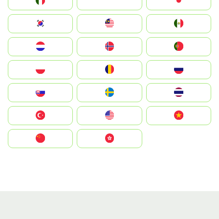
Italia
JA
Japan
South Korea
Malay
Mexico
Nederland
Norge
Portugal
Polska
România
Россия
Slovensko
Ruoŧŧa
ไทย
Türkiye
United States
Vietnam
中国
中國香港特別行政區