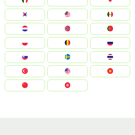
Italia
JA
Japan
South Korea
Malay
Mexico
Nederland
Norge
Portugal
Polska
România
Россия
Slovensko
Ruoŧŧa
ไทย
Türkiye
United States
Vietnam
中国
中國香港特別行政區