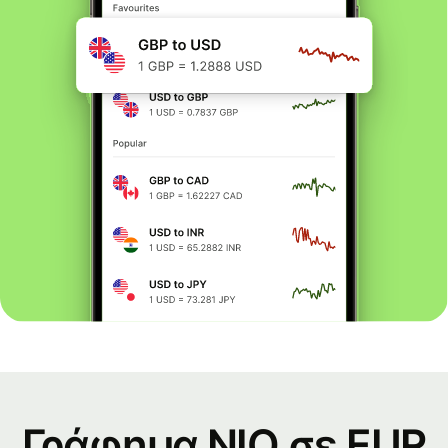
Γράφημα NIO σε EUR