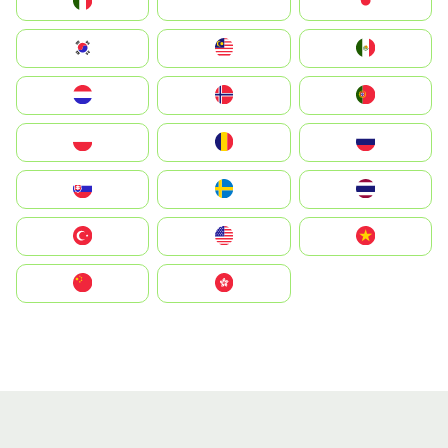
Italia
JA
Japan
South Korea
Malay
Mexico
Nederland
Norge
Portugal
Polska
România
Россия
Slovensko
Ruoŧŧa
ไทย
Türkiye
United States
Vietnam
中国
中國香港特別行政區