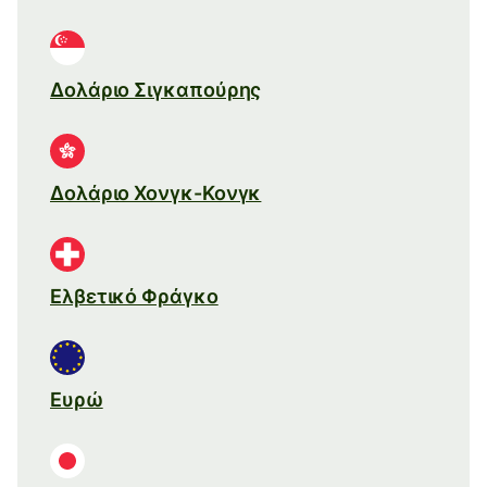
Δολάριο Σιγκαπούρης
Δολάριο Χονγκ-Κονγκ
Ελβετικό Φράγκο
Ευρώ