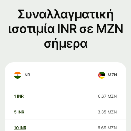
Συναλλαγματική
ισοτιμία INR σε MZN
σήμερα
INR
MZN
1
INR
0.67
MZN
5
INR
3.35
MZN
10
INR
6.69
MZN