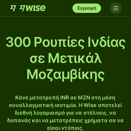
Εγγραφή
300 Ρουπίες Ινδίας
σε Μετικάλ
Μοζαμβίκης
Κάνε μετατροπή INR σε MZN στη μέση
συναλλαγματική ισοτιμία. Η Wise αποτελεί
διεθνή λογαριασμό για να στέλνεις, να
δαπανάς και να μετατρέπεις χρήματα σα να
είσαι ντόπιος.