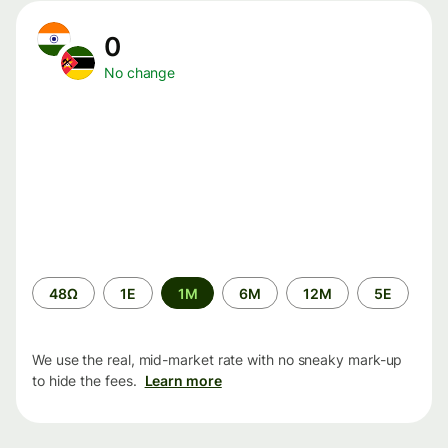
0
No change
Time
48Ω
1Ε
1M
6M
12M
5Ε
period
We use the real, mid-market rate with no sneaky mark-up
to hide the fees.
Learn more