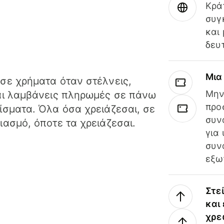
Κρά
συγ
και
δευ
Μια
σε χρήματα όταν στέλνεις,
Μην
αι λαμβάνεις πληρωμές σε πάνω
προ
ίσματα. Όλα όσα χρειάζεσαι, σε
συν
ιασμό, όποτε τα χρειάζεσαι.
για
συν
εξω
Στε
και
χρε