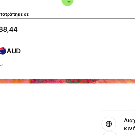
τατράπηκε σε
AUD
Δια
κιν