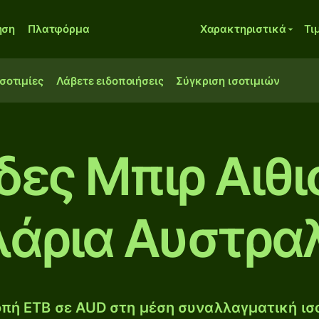
ηση
Πλατφόρμα
Χαρακτηριστικά
Τι
ισοτιμίες
Λάβετε ειδοποιήσεις
Σύγκριση ισοτιμιών
άδες Μπιρ Αιθι
άρια Αυστρα
πή ETB σε AUD στη μέση συναλλαγματική ισο