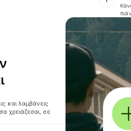
Κάν
πιάν
ν
ι
ις και λαμβάνεις
α χρειάζεσαι, σε