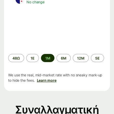
No change
Time
48Ω
1Ε
1M
6M
12M
5Ε
period
We use the real, mid-market rate with no sneaky mark-up
to hide the fees.
Learn more
Συναλλαγματική