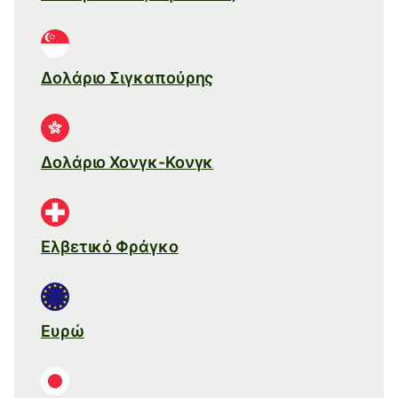
Δολάριο Σιγκαπούρης
Δολάριο Χονγκ-Κονγκ
Ελβετικό Φράγκο
Ευρώ