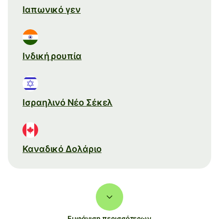
Ιαπωνικό γεν
Ινδική ρουπία
Ισραηλινό Νέο Σέκελ
Καναδικό Δολάριο
Εμφάνιση περισσότερων