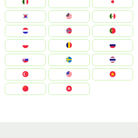
Italia
JA
Japan
South Korea
Malay
Mexico
Nederland
Norge
Portugal
Polska
România
Россия
Slovensko
Ruoŧŧa
ไทย
Türkiye
United States
Vietnam
中国
中國香港特別行政區