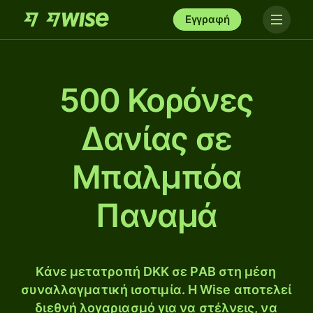
Εγγραφή
500 Κορόνες
Δανίας σε
Μπαλμπόα
Παναμά
Κάνε μετατροπή DKK σε PAB στη μέση
συναλλαγματική ισοτιμία. Η Wise αποτελεί
διεθνή λογαριασμό για να στέλνεις, να