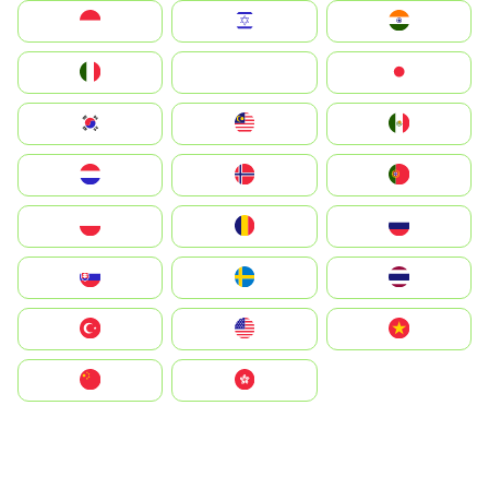
Indonesia
Israel
India
Italia
JA
Japan
South Korea
Malay
Mexico
Nederland
Norge
Portugal
Polska
România
Россия
Slovensko
Ruoŧŧa
ไทย
Türkiye
United States
Vietnam
中国
中國香港特別行政區