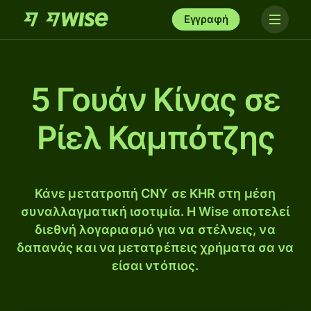
Εγγραφή
5 Γουάν Κίνας σε
Ρίελ Καμπότζης
Κάνε μετατροπή CNY σε KHR στη μέση
συναλλαγματική ισοτιμία. Η Wise αποτελεί
διεθνή λογαριασμό για να στέλνεις, να
δαπανάς και να μετατρέπεις χρήματα σα να
είσαι ντόπιος.