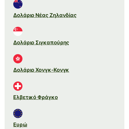
Δολάριο Νέας Ζηλανδίας
Δολάριο Σιγκαπούρης
Δολάριο Χονγκ-Κονγκ
Ελβετικό Φράγκο
Ευρώ