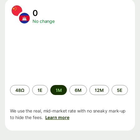
0
No change
Time
48Ω
1Ε
1M
6M
12M
5Ε
period
We use the real, mid-market rate with no sneaky mark-up
to hide the fees.
Learn more