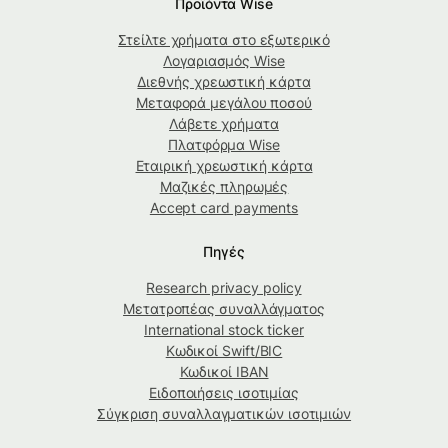
Προϊόντα Wise
Στείλτε χρήματα στο εξωτερικό
Λογαριασμός Wise
Διεθνής χρεωστική κάρτα
Μεταφορά μεγάλου ποσού
Λάβετε χρήματα
Πλατφόρμα Wise
Εταιρική χρεωστική κάρτα
Μαζικές πληρωμές
Accept card payments
Πηγές
Research privacy policy
Μετατροπέας συναλλάγματος
International stock ticker
Κωδικοί Swift/BIC
Κωδικοί IBAN
Ειδοποιήσεις ισοτιμίας
Σύγκριση συναλλαγματικών ισοτιμιών