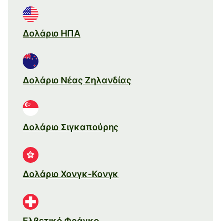
Δολάριο ΗΠΑ
Δολάριο Νέας Ζηλανδίας
Δολάριο Σιγκαπούρης
Δολάριο Χονγκ-Κονγκ
Ελβετικό Φράγκο