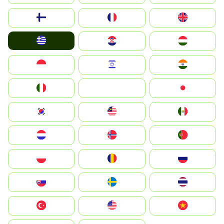
Suomi
France
United Kingdom
Greece
Hrvatska
Magyarország
Indonesia
Israel
India
Italia
JA
Japan
South Korea
Malay
Mexico
Nederland
Norge
Portugal
Polska
România
Россия
Slovensko
Ruoŧŧa
ไทย
Türkiye
United States
Vietnam