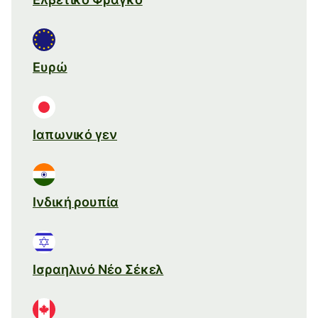
Ευρώ
Ιαπωνικό γεν
Ινδική ρουπία
Ισραηλινό Νέο Σέκελ