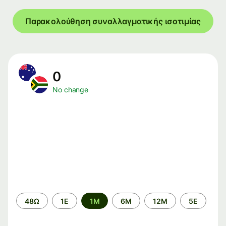
Παρακολούθηση συναλλαγματικής ισοτιμίας
0
No change
Time
48Ω
1Ε
1M
6M
12M
5Ε
period