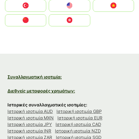
Türkiye
United States
Vietnam
中国
中國香港特別行政區
Συναλλαγματική ισοτιμία:
Διεθνείς μεταφορές χρημάτων:
Ιστορικές συναλλαγματικές ισοτιμίες:
Ιστορική ισοτιμία AUD
Ιστορική ισοτιμία GBP
Ιστορική ισοτιμία MXN
Ιστορική ισοτιμία EUR
Ιστορική ισοτιμία JPY
Ιστορική ισοτιμία CAD
Ιστορική ισοτιμία INR
Ιστορική ισοτιμία NZD
Ιστορική ισοτιμία ZAR
Ιστορική ισοτιμία SGD