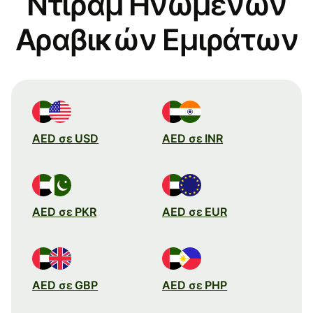
Ντιράμ Ηνωμένων
Αραβικών Εμιράτων
AED σε USD
AED σε INR
AED σε PKR
AED σε EUR
AED σε GBP
AED σε PHP