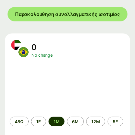
Παρακολούθηση συναλλαγματικής ισοτιμίας
0
No change
Time
48Ω
1Ε
1M
6M
12M
5Ε
period