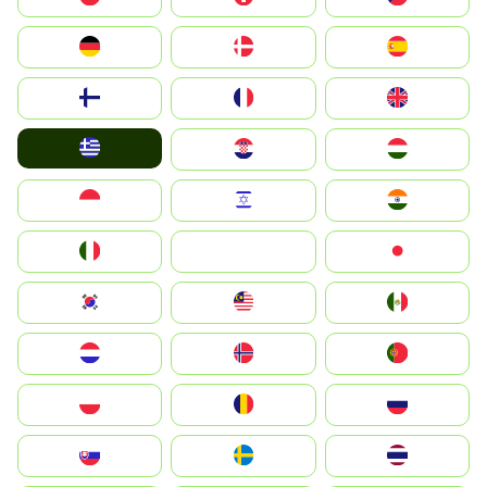
Deutschland
Denmark
España
Suomi
France
United Kingdom
Greece
Hrvatska
Magyarország
Indonesia
Israel
India
Italia
JA
Japan
South Korea
Malay
Mexico
Nederland
Norge
Portugal
Polska
România
Россия
Slovensko
Ruoŧŧa
ไทย