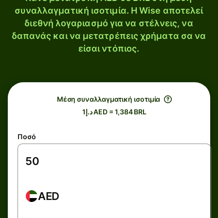
συναλλαγματική ισοτιμία. Η Wise αποτελεί
διεθνή λογαριασμό για να στέλνεις, να
δαπανάς και να μετατρέπεις χρήματα σα να
είσαι ντόπιος.
Μέση συναλλαγματική ισοτιμία
د.إ1 AED = 1,384 BRL
Ποσό
AED