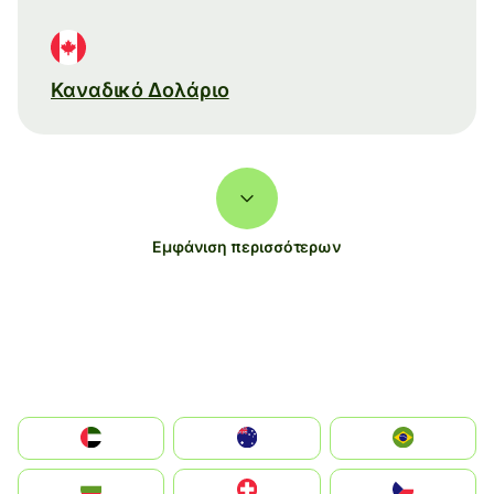
Καναδικό Δολάριο
Εμφάνιση περισσότερων
الإمارات العربية المتحدة
Australia
Brazil
България
Switzerland
Czechia