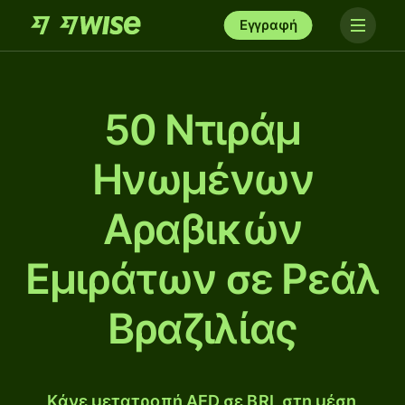
Εγγραφή
50 Ντιράμ
Ηνωμένων
Αραβικών
Εμιράτων σε Ρεάλ
Βραζιλίας
Κάνε μετατροπή AED σε BRL στη μέση