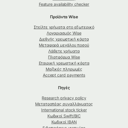
Feature availability checker
Προϊόντα Wise
Στείλτε χρήματα στο εξωτερικό
Λογαριασμός Wise
Διεθνής χρεωστική κάρτα
Μεταφορά μεγάλου ποσού
Λάβετε χρήματα
Πλατφόρμα Wise
Εταιρική χρεωστική κάρτα
Μαζικές πληρωμές
Accept card payments
Πηγές
Research privacy policy
Μετατροπέας συναλλάγματος
International stock ticker
Κωδικοί Swift/BIC
Κωδικοί IBAN
Ειδοποιήσεις ισοτιμίας