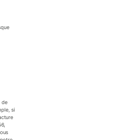
sque
 de
ple, si
acture
56,
vous
 notre