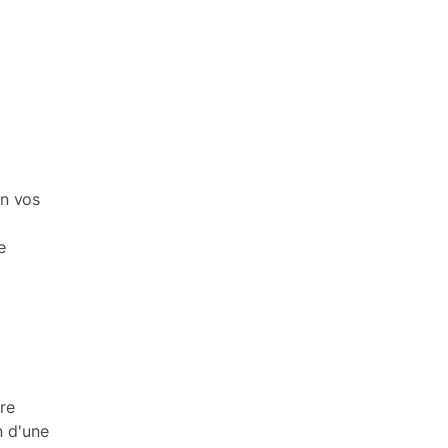
on vos
e
re
n d'une