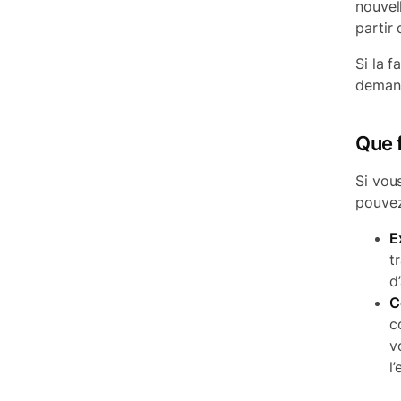
nouvel
partir 
Si la 
demand
Que f
Si vou
pouvez
E
t
d
C
c
v
l