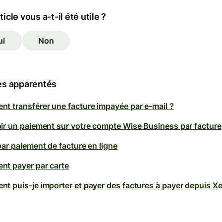
ticle vous a-t-il été utile ?
ui
Non
es apparentés
t transférer une facture impayée par e-mail ?
ir un paiement sur votre compte Wise Business par facture
par paiement de facture en ligne
t payer par carte
t puis-je importer et payer des factures à payer depuis X