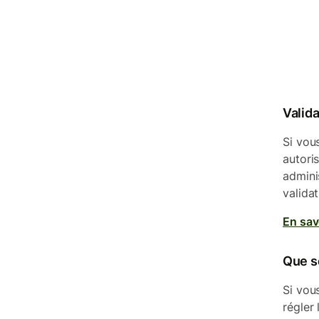
Valid
Si vou
autori
admini
valida
En sav
Que se
Si vou
régler