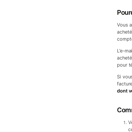
Pourq
Vous a
acheté
compte
L’e-mai
acheté
pour t
Si vou
factur
dont v
Comm
V
c