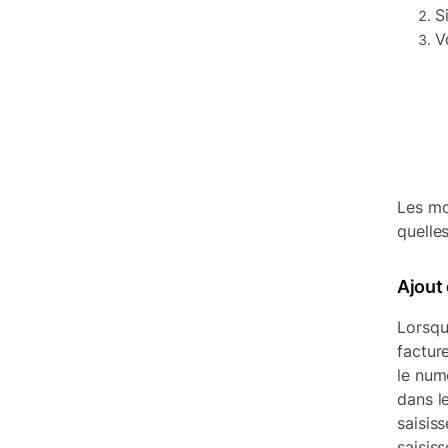
S
V
Les mo
quelle
Ajout
Lorsqu
factur
le num
dans l
saisis
saisis