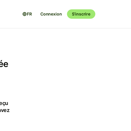
FR
Connexion
S’inscrire
ée
reçu
avez