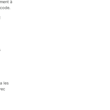
ement à
 code.
z
s
a les
vec