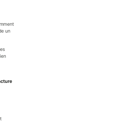
cemment
de un
ces
ien
acture
t