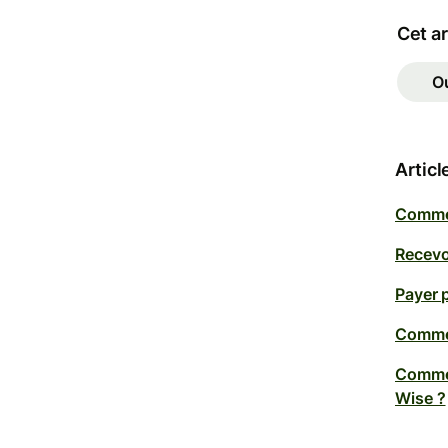
Cet ar
O
Articl
Commen
Recevo
Payer 
Commen
Commen
Wise ?