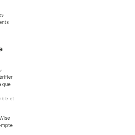
es
ents
e
s
rifier
e que
able et
 Wise
compte