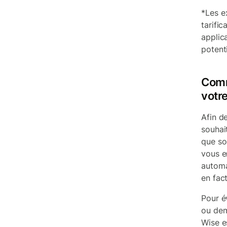
*
Les ex
tarific
applic
potenti
Comme
votre
Afin d
souhai
que so
vous e
automa
en fact
Pour év
ou dem
Wise e