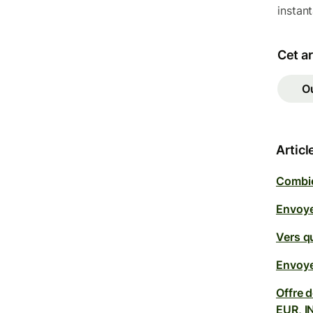
instan
Cet ar
O
Articl
Combie
Envoyer
Vers q
Envoye
Offre 
EUR, I