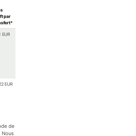
is
ft par
nsfert*
1 EUR
22 EUR
mode de
. Nous