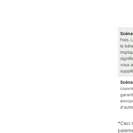
Scénar
frais.
le bén
impliq
signif
vous a
supplé
Scénar
couvre
garant
envoye
d'autr
*Ceci n
paieme