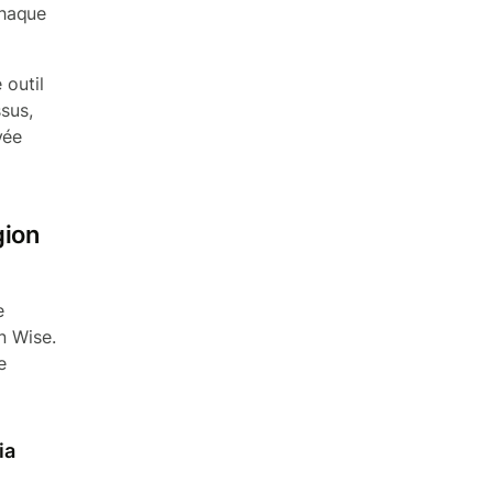
chaque
 outil
ssus,
vée
gion
e
on Wise.
e
ia