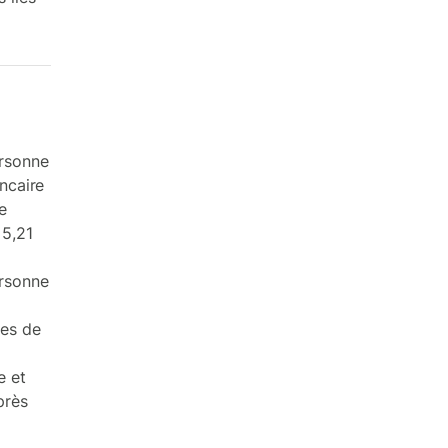
rsonne
ncaire
e
 5,21
rsonne
res de
e et
près