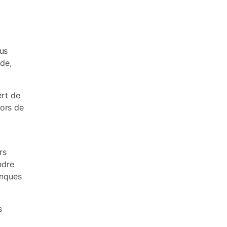
ous
ide,
ert de
hors de
rs
ndre
anques
s