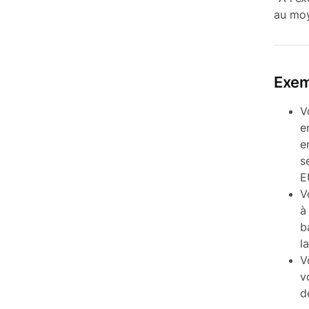
au moy
Exem
V
e
e
s
E
V
à
b
l
V
v
d