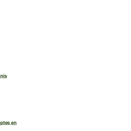
nis
mptes en