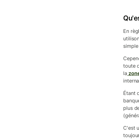
Qu'es
En règ
utiliso
simple
Cepend
toute 
la
zon
interna
Étant 
banque
plus d
(génér
C'est 
toujou