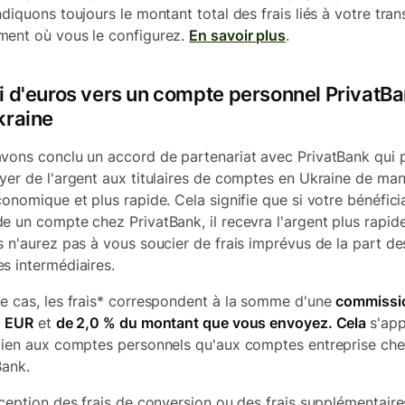
diquons toujours le montant total des frais liés à votre tran
ent où vous le configurez.
En savoir plus
.
i d'euros vers un compte personnel PrivatB
kraine
vons conclu un accord de partenariat avec PrivatBank qui 
yer de l'argent aux titulaires de comptes en Ukraine de man
conomique et plus rapide. Cela signifie que si votre bénéfici
e un compte chez PrivatBank, il recevra l'argent plus rapi
s n'aurez pas à vous soucier de frais imprévus de la part de
s intermédiaires.
e cas, les frais* correspondent à la somme d'une
commissio
1 EUR
et
de 2,0 % du montant que vous envoyez. Cela
s'app
bien aux comptes personnels qu'aux comptes entreprise ch
Bank.
xception des frais de conversion ou des frais supplémentaires