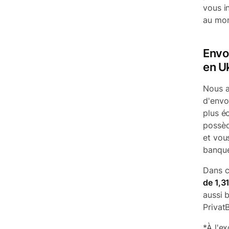
vous in
au mom
Envo
en U
Nous a
d'envo
plus é
possèd
et vou
banque
Dans c
de 1,3
aussi 
Privat
*À l'e