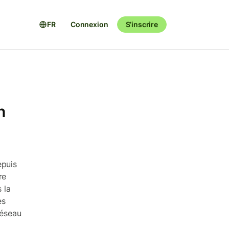
FR
Connexion
S’inscrire
n
epuis
re
 la
es
réseau