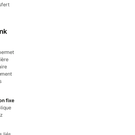
sfert
ank
permet
ière
aire
dement
s
n fixe
lique
ez
 liés