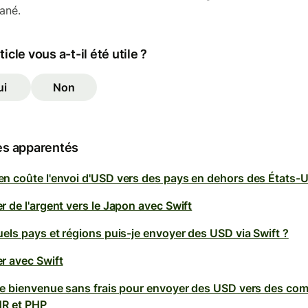
tané.
ticle vous a-t-il été utile ?
ui
Non
es apparentés
n coûte l'envoi d'USD vers des pays en dehors des États-U
 de l'argent vers le Japon avec Swift
uels pays et régions puis-je envoyer des USD via Swift ?
r avec Swift
de bienvenue sans frais pour envoyer des USD vers des co
NR et PHP