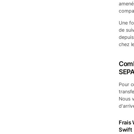
amené 
compag
Une fo
de sui
depuis
chez le
Comb
SEPA
Pour c
transfe
Nous v
d'arri
Frais 
Swift