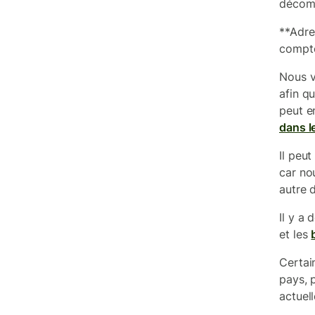
décomp
**Adre
compt
Nous v
afin q
peut e
dans 
Il peu
car no
autre 
Il y a 
et les
Certai
pays, 
actuel