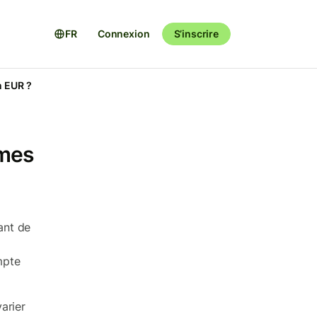
FR
Connexion
S’inscrire
n EUR ?
 mes
ant de
mpte
arier