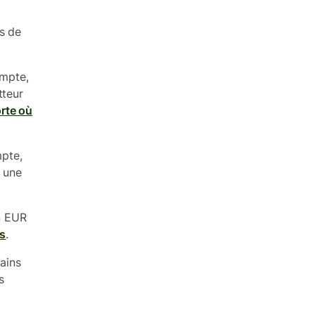
s de
ompte,
tteur
rte où
pte,
s une
n EUR
is
.
ains
s