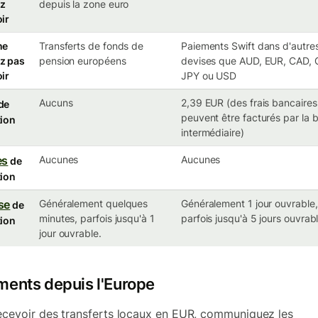
z
depuis la zone euro
ir
ne
Transferts de fonds de
Paiements Swift dans d'autre
z pas
pension européens
devises que AUD, EUR, CAD, 
ir
JPY ou USD
Aucuns
2,39 EUR (des frais bancaires
de
peuvent être facturés par la
tion
intermédiaire)
es
Aucunes
Aucunes
de
tion
se
Généralement quelques
Généralement 1 jour ouvrable,
de
minutes, parfois jusqu'à 1
parfois jusqu'à 5 jours ouvrab
tion
jour ouvrable.
ments depuis l'Europe
ecevoir des transferts locaux en EUR, communiquez les