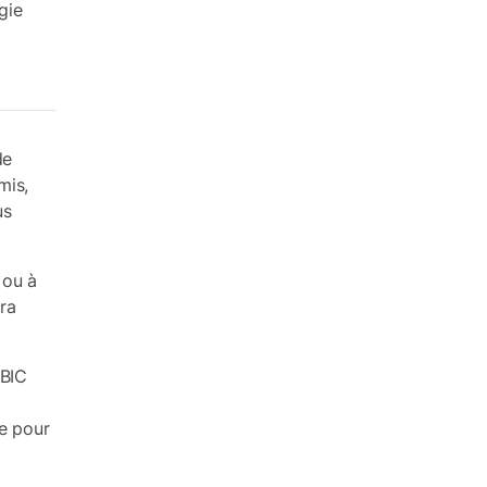
gie
de
mis,
us
 ou à
era
 BIC
e pour