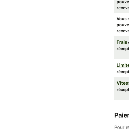
pouve
recevo
Vous 
pouve
recevo
Frais
récep
Limit
récep
Vites
récep
Paie
Pour r