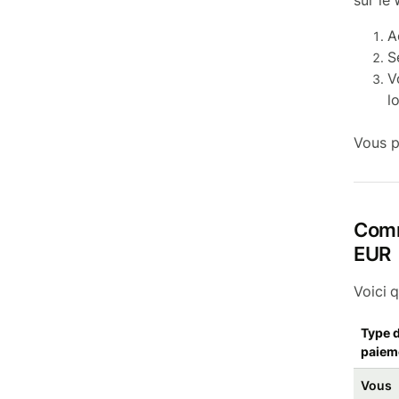
sur le 
A
S
V
l
Vous 
Comm
EUR
Voici 
Type 
paiem
Vous