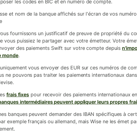
oser les codes en BIC et en numéro de compte.
sse et nom de la banque affichés sur l'écran de vos numéro
e
ous fournissons un justificatif de preuve de propriété du c
ue vous puissiez le partager avec votre émetteur. Votre éme
nvoyer des paiements Swift sur votre compte depuis
n'impo
le monde
.
t uniquement vous envoyer des EUR sur ces numéros de com
us ne pouvons pas traiter les paiements internationaux dan
devise.
des
frais fixes
pour recevoir des paiements internationaux e
banques intermédiaires peuvent appliquer leurs propres fra
nes banques peuvent demander des IBAN spécifiques à cert
par exemple français ou allemand, mais Wise ne les émet pa
lement.