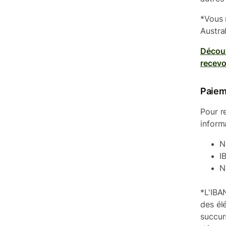
*Vous 
Austral
Découv
recevo
Paiem
Pour r
inform
N
I
N
*L'IBA
des él
succur