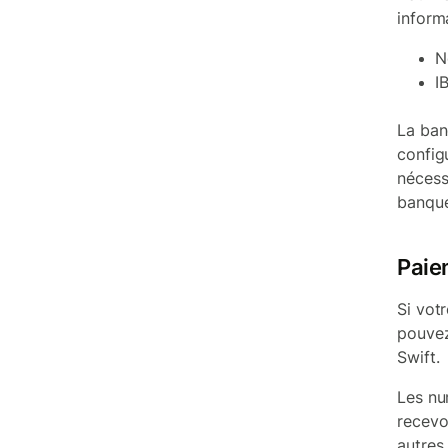
inform
N
I
La ban
config
nécess
banque
Paiem
Si vot
pouvez
Swift.
Les nu
recevo
autres