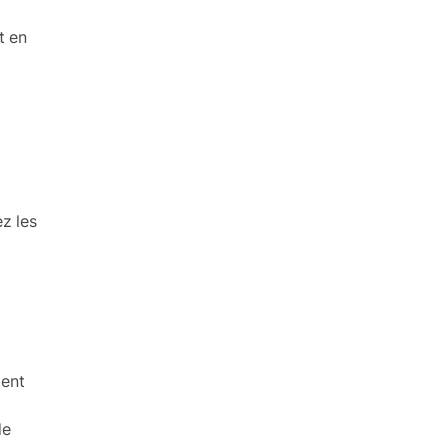
t en
z les
tent
de