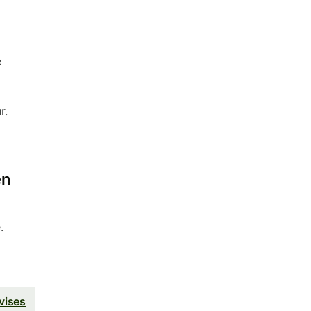
e
r.
en
.
vises