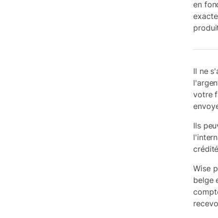
en fon
exacte
produi
Il ne 
l'arge
votre f
envoye
Ils pe
l'inter
crédit
Wise p
belge 
compte
recevo