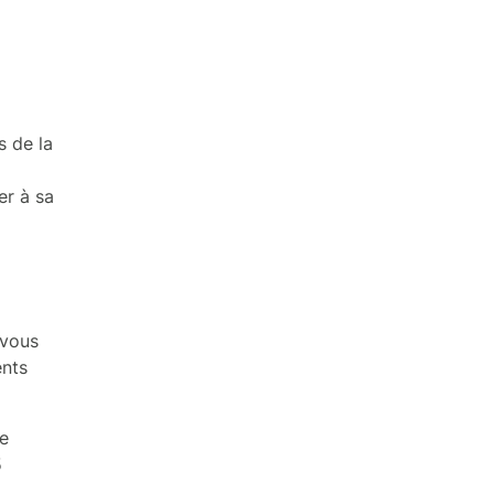
s de la
er à sa
 vous
ents
e
5