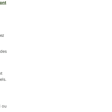
sont
nez
 des
r
nt
els.
i ou