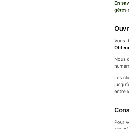
En sav
gérés 
Ouvr
Vous d
Obten
Nous d
numér
Les cl
jusqu'
entre 
Cons
Pour v