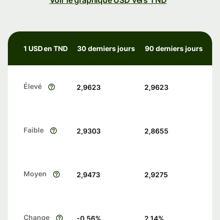
Voir le graphique USD vers TND
1 USD en TND
30 derniers jours
90 derniers jours
Élevé
2,9623
2,9623
Faible
2,9303
2,8655
Moyen
2,9473
2,9275
Change
-0.56
%
2.14
%