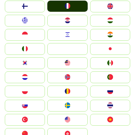
France
Suomi
United Kingdom
Greece
Hrvatska
Magyarország
Indonesia
Israel
India
Italia
JA
Japan
South Korea
Malay
Mexico
Nederland
Norge
Portugal
Polska
România
Россия
Slovensko
Ruoŧŧa
ไทย
Türkiye
United States
Vietnam
中国
中國香港特別行政區