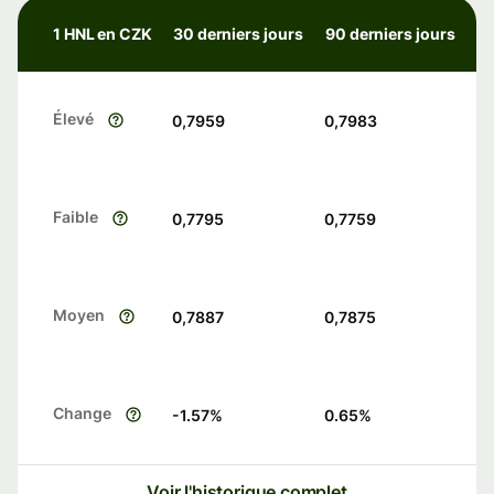
1 HNL en CZK
30 derniers jours
90 derniers jours
Élevé
0,7959
0,7983
Faible
0,7795
0,7759
Moyen
0,7887
0,7875
Change
-1.57
%
0.65
%
Voir l'historique complet