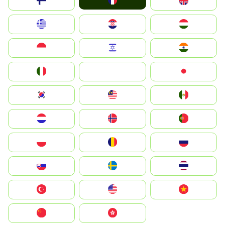
France
Suomi
United Kingdom
Greece
Hrvatska
Magyarország
Indonesia
Israel
India
Italia
JA
Japan
South Korea
Malay
Mexico
Nederland
Norge
Portugal
Polska
România
Россия
Slovensko
Ruoŧŧa
ไทย
Türkiye
United States
Vietnam
中国
中國香港特別行政區