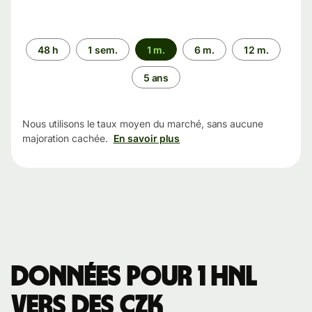
Période
48 h
1 sem.
1 m.
6 m.
12 m.
5 ans
Nous utilisons le taux moyen du marché, sans aucune
majoration cachée.
En savoir plus
Données pour 1 HNL
vers des CZK