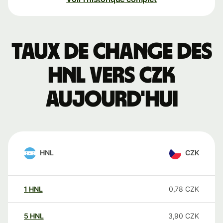
Taux de change des
HNL vers CZK
aujourd'hui
HNL
CZK
1
HNL
0,78
CZK
5
HNL
3,90
CZK