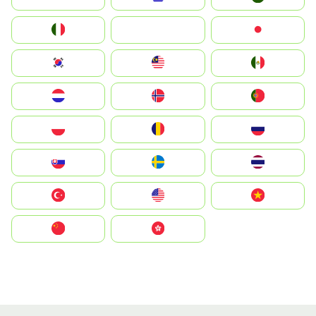
Italia
JA
Japan
South Korea
Malay
Mexico
Nederland
Norge
Portugal
Polska
România
Россия
Slovensko
Ruoŧŧa
ไทย
Türkiye
United States
Vietnam
中国
中國香港特別行政區