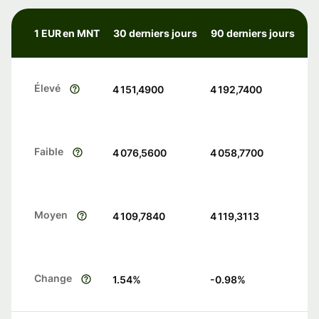
1 EUR en MNT
30 derniers jours
90 derniers jours
Élevé
4 151,4900
4 192,7400
Faible
4 076,5600
4 058,7700
Moyen
4 109,7840
4 119,3113
Change
1.54
%
-0.98
%