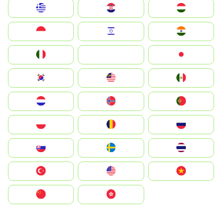
Greece
Hrvatska
Magyarország
Indonesia
Israel
India
Italia
JA
Japan
South Korea
Malay
Mexico
Nederland
Norge
Portugal
Polska
România
Россия
Slovensko
Ruoŧŧa
ไทย
Türkiye
United States
Vietnam
中国
中國香港特別行政區