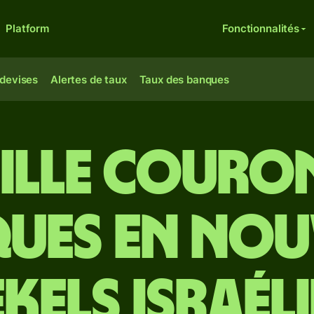
Platform
Fonctionnalités
 devises
Alertes de taux
Taux des banques
mille couro
ues en no
kels israél