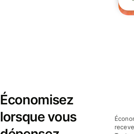
Économisez
lorsque vous
Économ
receve
dépensez,