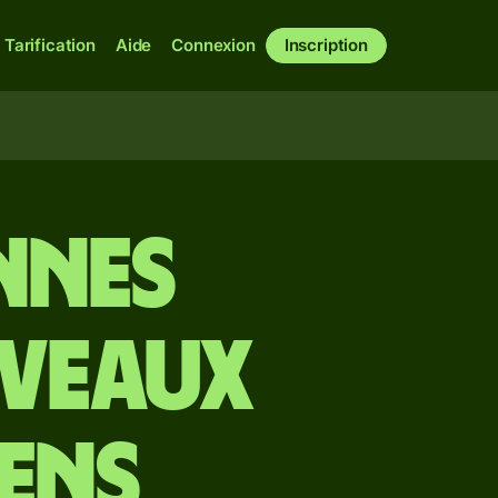
Tarification
Aide
Connexion
Inscription
nnes
uveaux
iens