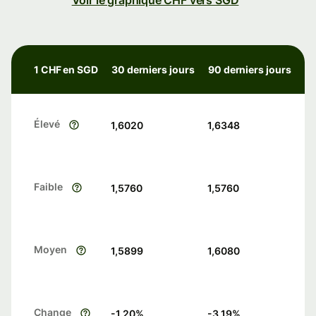
Voir le graphique CHF vers SGD
1 CHF en SGD
30 derniers jours
90 derniers jours
Élevé
1,6020
1,6348
Faible
1,5760
1,5760
Moyen
1,5899
1,6080
Change
-1.20
%
-3.19
%