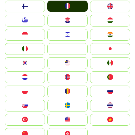
France
Suomi
United Kingdom
Greece
Hrvatska
Magyarország
Indonesia
Israel
India
Italia
JA
Japan
South Korea
Malay
Mexico
Nederland
Norge
Portugal
Polska
România
Россия
Slovensko
Ruoŧŧa
ไทย
Türkiye
United States
Vietnam
中国
中國香港特別行政區