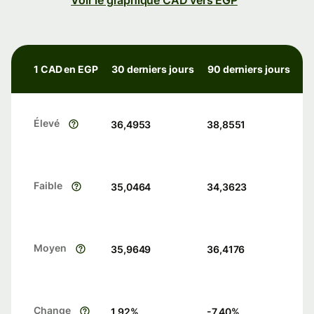
Voir le graphique CAD vers EGP
1 CAD en EGP
30 derniers jours
90 derniers jours
Élevé
36,4953
38,8551
Faible
35,0464
34,3623
Moyen
35,9649
36,4176
Change
1.92
%
-7.40
%