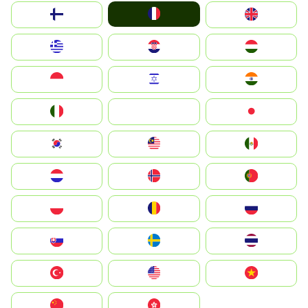
France
Suomi
United Kingdom
Greece
Hrvatska
Magyarország
Indonesia
Israel
India
Italia
JA
Japan
South Korea
Malay
Mexico
Nederland
Norge
Portugal
Polska
România
Россия
Slovensko
Ruoŧŧa
ไทย
Türkiye
United States
Vietnam
中国
中國香港特別行政區