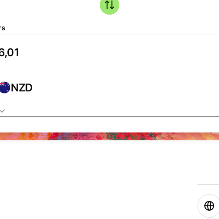
rs
NZD