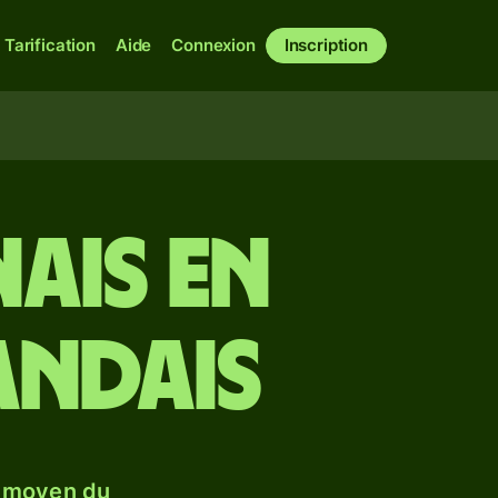
Tarification
Aide
Connexion
Inscription
ais en
andais
e moyen du