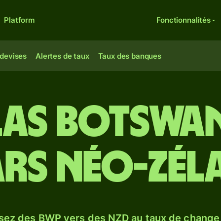
Platform
Fonctionnalités
 devises
Alertes de taux
Taux des banques
las botswan
rs néo-zél
sez des BWP vers des NZD au taux de chang