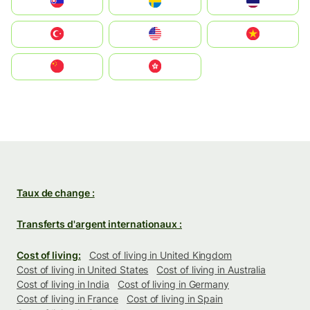
Slovensko
Ruoŧŧa
ไทย
Türkiye
United States
Vietnam
中国
中國香港特別行政區
Taux de change :
Transferts d'argent internationaux :
Cost of living:
Cost of living in United Kingdom
Cost of living in United States
Cost of living in Australia
Cost of living in India
Cost of living in Germany
Cost of living in France
Cost of living in Spain