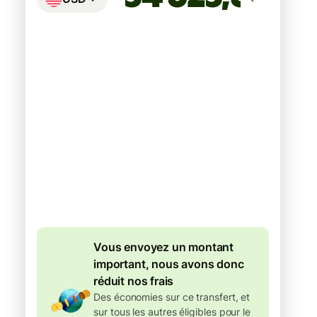
Arrivera
d'ici : lundi 10 août
Total des frais
134,04 EUR
Inclus dans le montant
en EUR
Frais
dégressifs de
7,87 EUR
Vous envoyez un montant
important, nous avons donc
réduit nos frais
Des économies sur ce transfert, et
sur tous les autres éligibles pour le