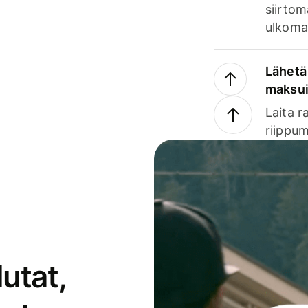
siirtom
ulkomai
Lähetä 
maksu
Laita r
riippum
utat,