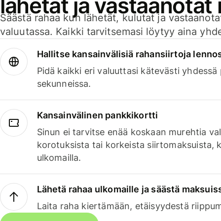
lähetät ja vastaanotat
Säästä rahaa kun lähetät, kulutat ja vastaanotat
valuutassa. Kaikki tarvitsemasi löytyy aina yhdelt
Hallitse kansainvälisiä rahansiirtoja lenno
Pidä kaikki eri valuuttasi kätevästi yhdessä
sekunneissa.
Kansainvälinen pankkikortti
Sinun ei tarvitse enää koskaan murehtia va
korotuksista tai korkeista siirtomaksuista,
ulkomailla.
Lähetä rahaa ulkomaille ja säästä maksuis
Laita raha kiertämään, etäisyydestä riippu