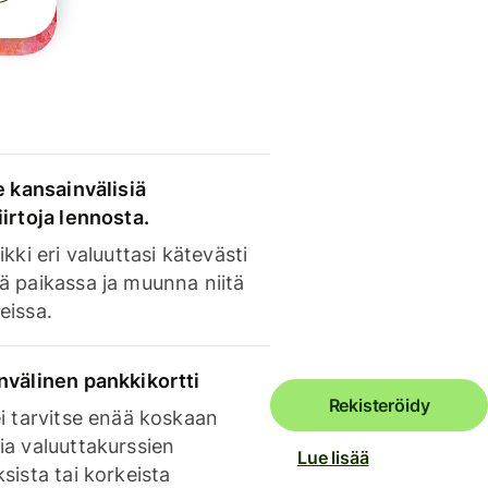
e kansainvälisiä
irtoja lennosta.
ikki eri valuuttasi kätevästi
ä paikassa ja muunna niitä
eissa.
nvälinen pankkikortti
Rekisteröidy
i tarvitse enää koskaan
ia valuuttakurssien
Lue lisää
sista tai korkeista