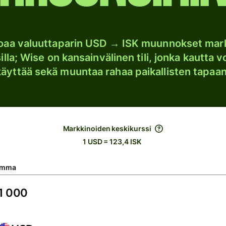
joaa valuuttaparin USD → ISK muunnokset mar
lla; Wise on kansainvälinen tili, jonka kautta vo
käyttää sekä muuntaa rahaa paikallisten tapaan
Markkinoiden keskikurssi
1 USD = 123,4 ISK
umma