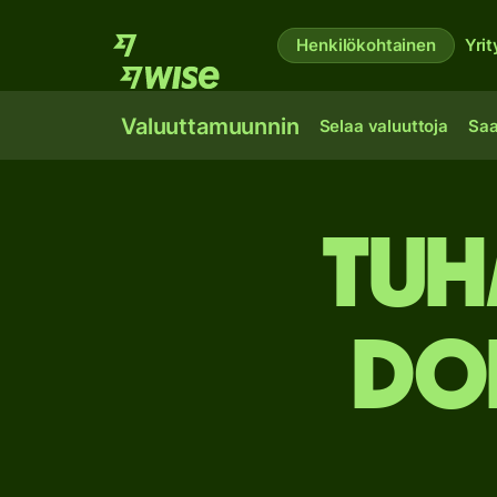
Henkilökohtainen
Yrit
Valuuttamuunnin
Selaa valuuttoja
Saa
tuh
dol