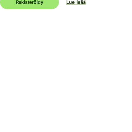
Rekisteröidy
Lue lisää