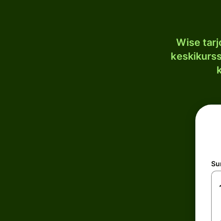
Wise tar
keskikurssi
S