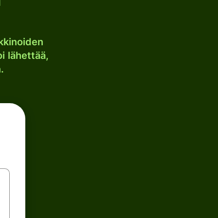
kkinoiden
i lähettää,
.