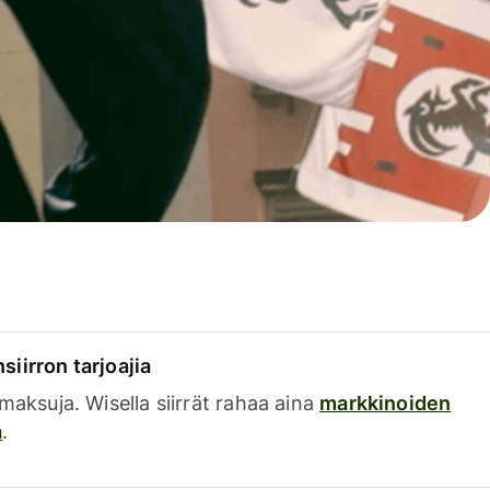
siirron tarjoajia
a maksuja. Wisella siirrät rahaa aina
markkinoiden
a
.