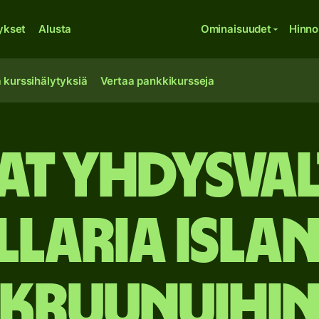
ykset
Alusta
Ominaisuudet
Hinno
 kurssihälytyksiä
Vertaa pankkikursseja
at Yhdysval
laria Isla
kruunuihi