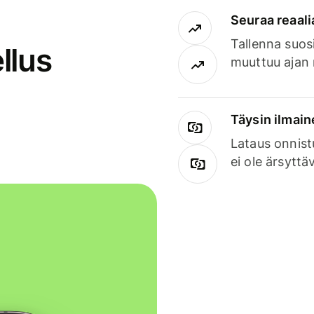
Seuraa reaali
Tallenna suosi
llus
muuttuu ajan 
Täysin ilmain
Lataus onnist
ei ole ärsyttä