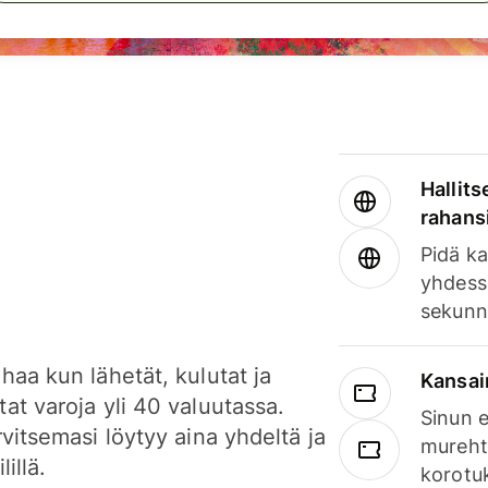
Hallits
rahansi
Pidä ka
yhdess
sekunn
haa kun lähetät, kulutat ja
Kansai
at varoja yli 40 valuutassa.
Sinun e
rvitsemasi löytyy aina yhdeltä ja
mureht
lillä.
korotuk