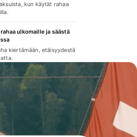
aksuista, kun käytät rahaa
lla.
rahaa ulkomaille ja säästä
issa
aha kiertämään, etäisyydestä
atta.