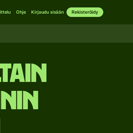
ittelu
Ohje
Kirjaudu sisään
Rekisteröidy
tain
nnin
n