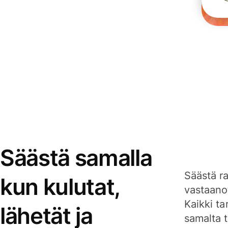
Säästä samalla
Säästä ra
kun kulutat,
vastaanot
Kaikki ta
lähetät ja
samalta ti