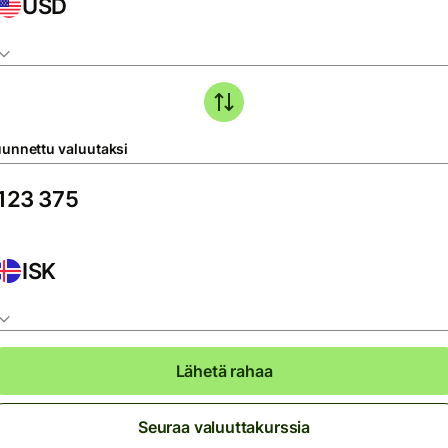
USD
unnettu valuutaksi
ISK
Lähetä rahaa
Seuraa valuuttakurssia