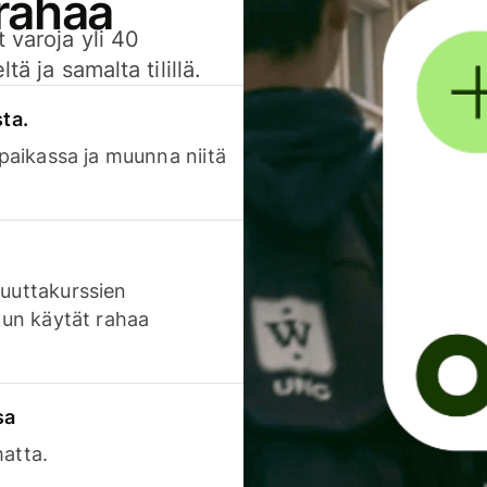
 rahaa
 varoja yli 40
ä ja samalta tilillä.
sta.
 paikassa ja muunna niitä
luuttakurssien
 kun käytät rahaa
sa
matta.