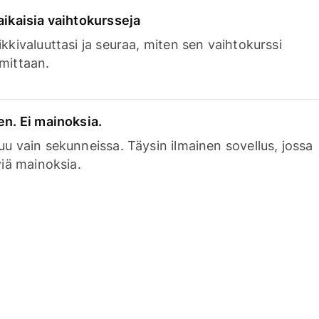
aikaisia vaihtokursseja
kkivaluuttasi ja seuraa, miten sen vaihtokurssi
mittaan.
en. Ei mainoksia.
uu vain sekunneissa. Täysin ilmainen sovellus, jossa
viä mainoksia.