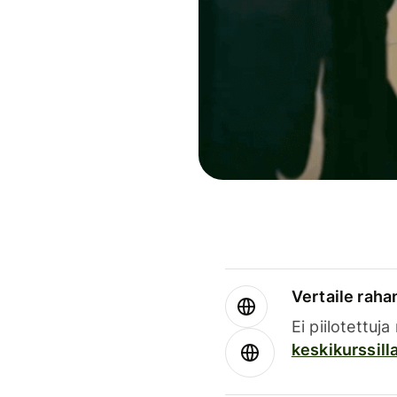
Vertaile rahan
Ei piilotettuj
keskikurssill