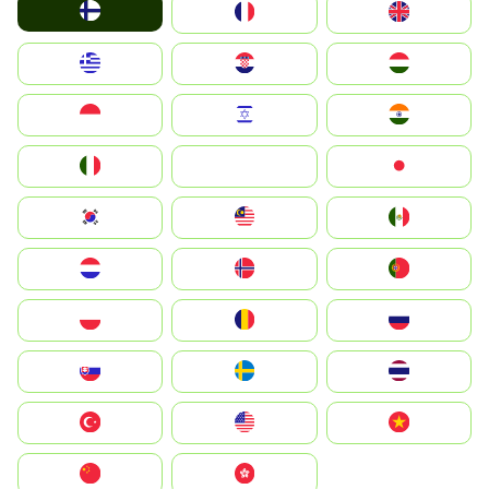
Suomi
France
United Kingdom
Greece
Hrvatska
Magyarország
Indonesia
Israel
India
Italia
JA
Japan
South Korea
Malay
Mexico
Nederland
Norge
Portugal
Polska
România
Россия
Slovensko
Ruoŧŧa
ไทย
Türkiye
United States
Vietnam
中国
中國香港特別行政區