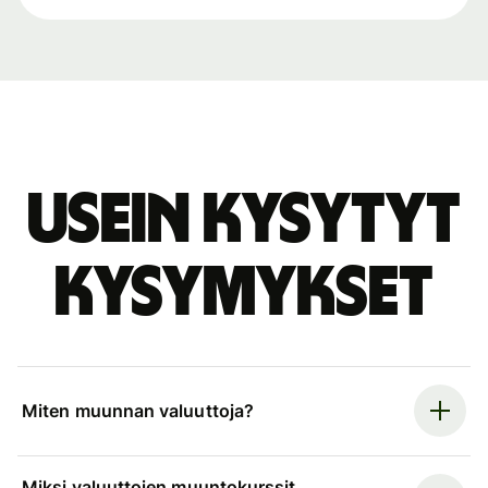
Usein kysytyt
kysymykset
Miten muunnan valuuttoja?
Miksi valuuttojen muuntokurssit