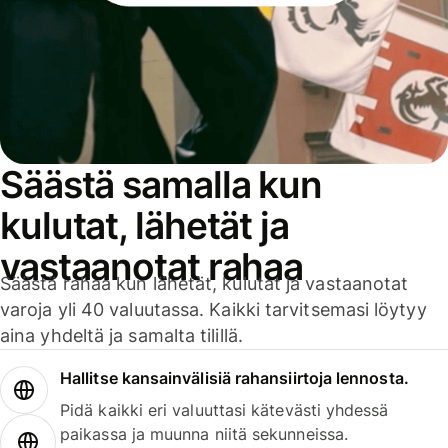
Säästä samalla kun
kulutat, lähetät ja
vastaanotat rahaa
Säästä rahaa kun lähetät, kulutat ja vastaanotat
varoja yli 40 valuutassa. Kaikki tarvitsemasi löytyy
aina yhdeltä ja samalta tilillä.
Hallitse kansainvälisiä rahansiirtoja lennosta.
Pidä kaikki eri valuuttasi kätevästi yhdessä
paikassa ja muunna niitä sekunneissa.