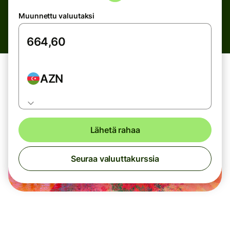
Muunnettu valuutaksi
AZN
Lähetä rahaa
Seuraa valuuttakurssia