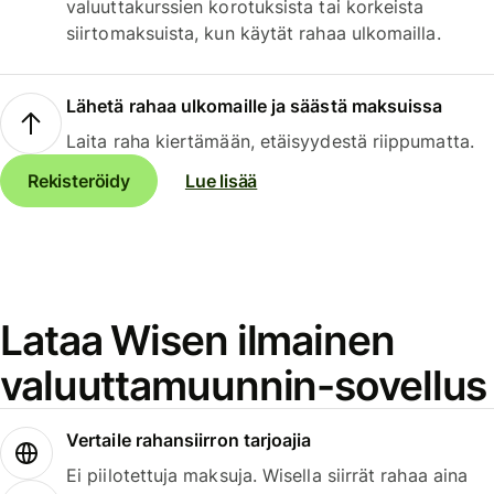
valuuttakurssien korotuksista tai korkeista
siirtomaksuista, kun käytät rahaa ulkomailla.
Lähetä rahaa ulkomaille ja säästä maksuissa
Laita raha kiertämään, etäisyydestä riippumatta.
Rekisteröidy
Lue lisää
Lataa Wisen ilmainen
valuuttamuunnin-sovellus
Vertaile rahansiirron tarjoajia
Ei piilotettuja maksuja. Wisella siirrät rahaa aina