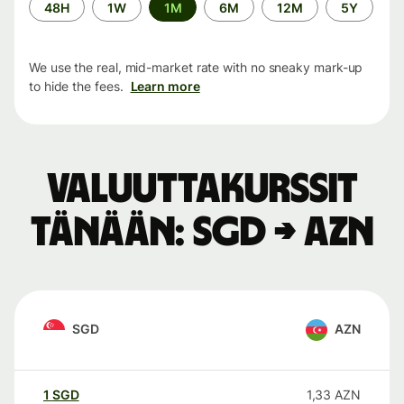
Time
48H
1W
1M
6M
12M
5Y
period
We use the real, mid-market rate with no sneaky mark-up
to hide the fees.
Learn more
Valuuttakurssit
tänään: SGD → AZN
SGD
AZN
1
SGD
1,33
AZN