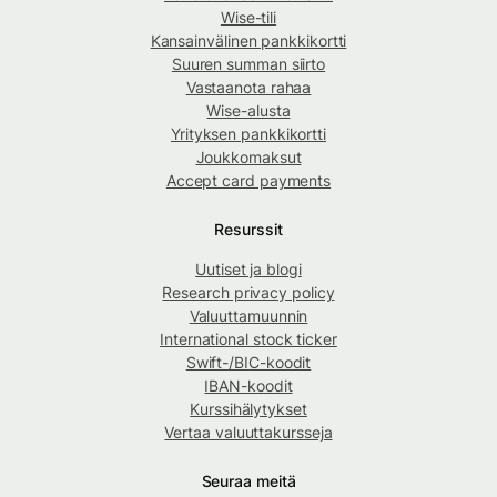
Wise-tili
Kansainvälinen pankkikortti
Suuren summan siirto
Vastaanota rahaa
Wise-alusta
Yrityksen pankkikortti
Joukkomaksut
Accept card payments
Resurssit
Uutiset ja blogi
Research privacy policy
Valuuttamuunnin
International stock ticker
Swift-/BIC-koodit
IBAN-koodit
Kurssihälytykset
Vertaa valuuttakursseja
Seuraa meitä