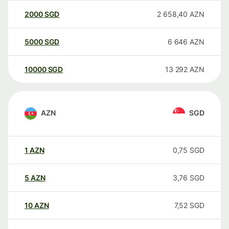
2000
SGD
2 658,40
AZN
5000
SGD
6 646
AZN
10000
SGD
13 292
AZN
AZN
SGD
1
AZN
0,75
SGD
5
AZN
3,76
SGD
10
AZN
7,52
SGD