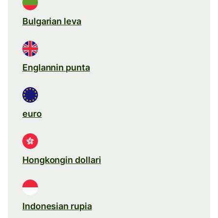
Bulgarian leva
Englannin punta
euro
Hongkongin dollari
Indonesian rupia