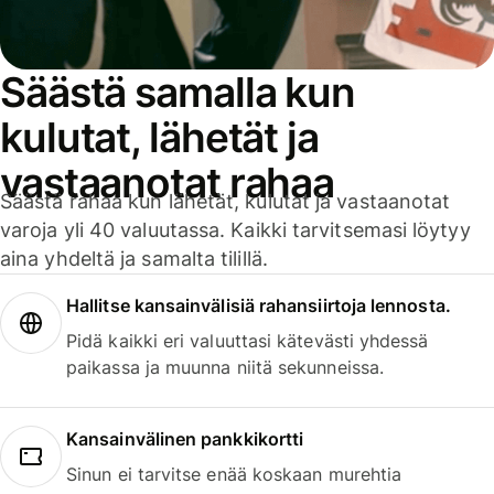
Säästä samalla kun
kulutat, lähetät ja
vastaanotat rahaa
Säästä rahaa kun lähetät, kulutat ja vastaanotat
varoja yli 40 valuutassa. Kaikki tarvitsemasi löytyy
aina yhdeltä ja samalta tilillä.
Hallitse kansainvälisiä rahansiirtoja lennosta.
Pidä kaikki eri valuuttasi kätevästi yhdessä
paikassa ja muunna niitä sekunneissa.
Kansainvälinen pankkikortti
Sinun ei tarvitse enää koskaan murehtia