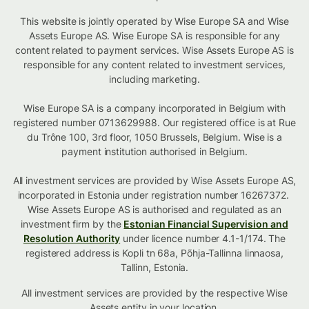
This website is jointly operated by Wise Europe SA and Wise
Assets Europe AS. Wise Europe SA is responsible for any
content related to payment services. Wise Assets Europe AS is
responsible for any content related to investment services,
including marketing.
Wise Europe SA is a company incorporated in Belgium with
registered number 0713629988. Our registered office is at Rue
du Trône 100, 3rd floor, 1050 Brussels, Belgium. Wise is a
payment institution authorised in Belgium.
All investment services are provided by Wise Assets Europe AS,
incorporated in Estonia under registration number 16267372.
Wise Assets Europe AS is authorised and regulated as an
investment firm by the
Estonian Financial Supervision and
Resolution Authority
under licence number 4.1-1/174. The
registered address is Kopli tn 68a, Põhja-Tallinna linnaosa,
Tallinn, Estonia.
All investment services are provided by the respective Wise
Assets
entity in your location
.