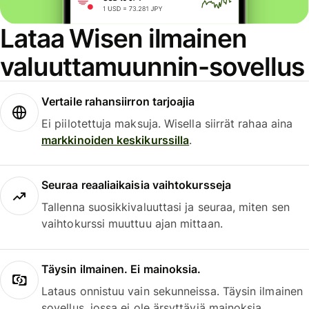
Lataa Wisen ilmainen
valuuttamuunnin-sovellus
Vertaile rahansiirron tarjoajia
Ei piilotettuja maksuja. Wisella siirrät rahaa aina
markkinoiden keskikurssilla
.
Seuraa reaaliaikaisia vaihtokursseja
Tallenna suosikkivaluuttasi ja seuraa, miten sen
vaihtokurssi muuttuu ajan mittaan.
Täysin ilmainen. Ei mainoksia.
Lataus onnistuu vain sekunneissa. Täysin ilmainen
sovellus, jossa ei ole ärsyttäviä mainoksia.