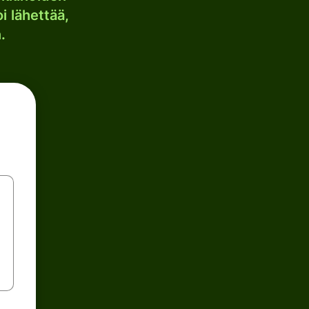
i lähettää,
.