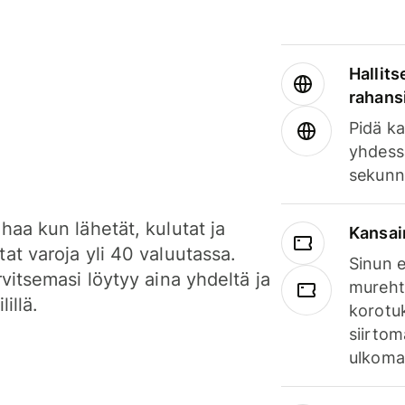
Hallits
rahansi
Pidä ka
yhdess
sekunn
haa kun lähetät, kulutat ja
Kansai
at varoja yli 40 valuutassa.
Sinun e
rvitsemasi löytyy aina yhdeltä ja
mureht
lillä.
korotuk
siirtom
ulkomai