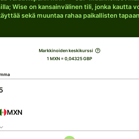
lla; Wise on kansainvälinen tili, jonka kautta vo
käyttää sekä muuntaa rahaa paikallisten tapaan
Markkinoiden keskikurssi
1 MXN = 0,04325 GBP
umma
MXN