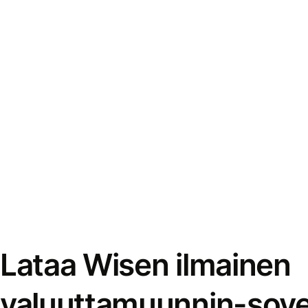
Lataa Wisen ilmainen
valuuttamuunnin-sove