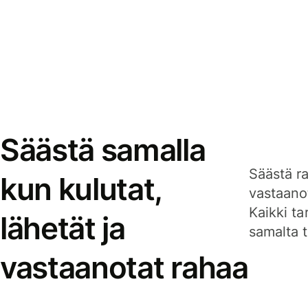
Säästä samalla
Säästä ra
kun kulutat,
vastaanot
Kaikki ta
lähetät ja
samalta ti
vastaanotat rahaa