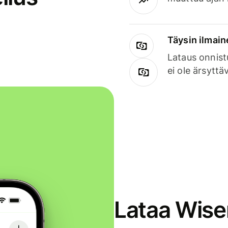
Täysin ilmain
Lataus onnist
ei ole ärsyttä
Lataa Wise