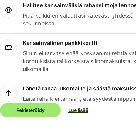
Hallitse kansainvälisiä rahansiirtoja lenno
Pidä kaikki eri valuuttasi kätevästi yhdessä
sekunneissa.
Kansainvälinen pankkikortti
Sinun ei tarvitse enää koskaan murehtia va
korotuksista tai korkeista siirtomaksuista,
ulkomailla.
Lähetä rahaa ulkomaille ja säästä maksuis
Laita raha kiertämään, etäisyydestä riippu
Rekisteröidy
Lue lisää