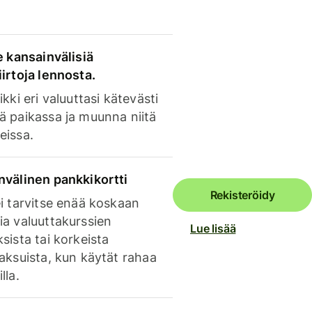
e kansainvälisiä
irtoja lennosta.
ikki eri valuuttasi kätevästi
ä paikassa ja muunna niitä
eissa.
nvälinen pankkikortti
Rekisteröidy
i tarvitse enää koskaan
ia valuuttakurssien
Lue lisää
sista tai korkeista
aksuista, kun käytät rahaa
lla.