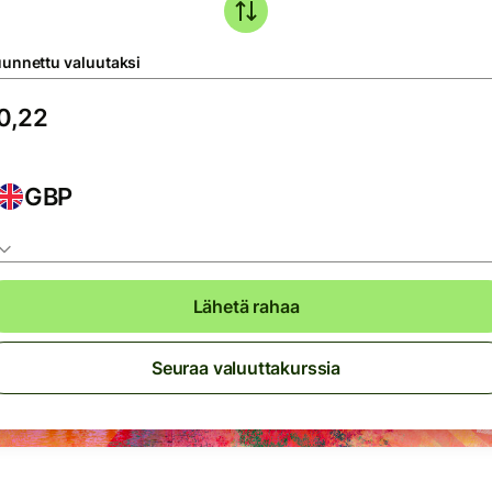
unnettu valuutaksi
GBP
Lähetä rahaa
Seuraa valuuttakurssia