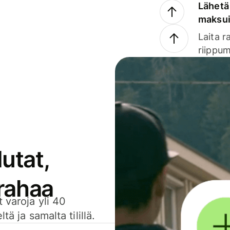
Lähetä 
maksu
Laita r
riippum
utat,
 rahaa
 varoja yli 40
ä ja samalta tilillä.