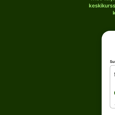
keskikurssi
S