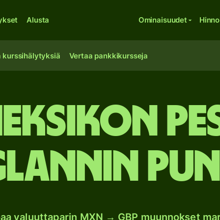
ykset
Alusta
Ominaisuudet
Hinno
 kurssihälytyksiä
Vertaa pankkikursseja
Meksikon pe
lannin pun
oaa valuuttaparin MXN → GBP muunnokset mar