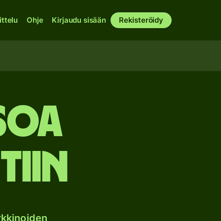
ittelu
Ohje
Kirjaudu sisään
Rekisteröidy
soa
tiin
kkinoiden