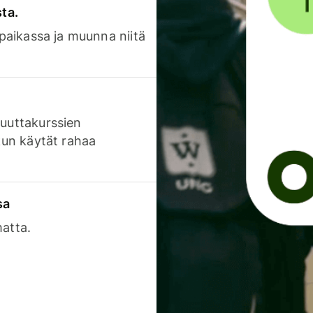
sta.
 paikassa ja muunna niitä
luuttakurssien
 kun käytät rahaa
sa
matta.