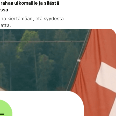
rahaa ulkomaille ja säästä
issa
aha kiertämään, etäisyydestä
atta.