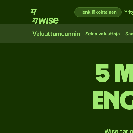
Henkilökohtainen
Yrit
Valuuttamuunnin
Selaa valuuttoja
Saa
5 
Eng
Wise tarj