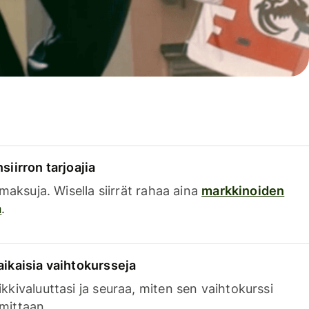
siirron tarjoajia
a maksuja. Wisella siirrät rahaa aina
markkinoiden
a
.
aikaisia vaihtokursseja
kkivaluuttasi ja seuraa, miten sen vaihtokurssi
mittaan.