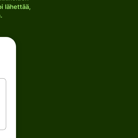
i lähettää,
.