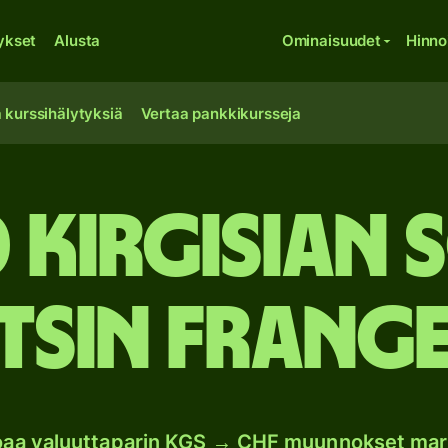
ykset
Alusta
Ominaisuudet
Hinno
 kurssihälytyksiä
Vertaa pankkikursseja
0 Kirgisian 
itsin frange
joaa valuuttaparin KGS → CHF muunnokset mar