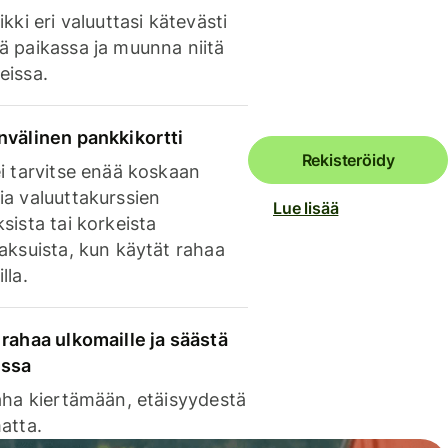
ikki eri valuuttasi kätevästi
ä paikassa ja muunna niitä
eissa.
nvälinen pankkikortti
Rekisteröidy
i tarvitse enää koskaan
ia valuuttakurssien
Lue lisää
sista tai korkeista
aksuista, kun käytät rahaa
lla.
rahaa ulkomaille ja säästä
issa
aha kiertämään, etäisyydestä
atta.