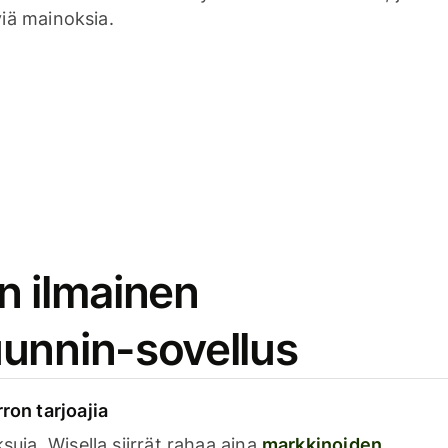
viä mainoksia.
n ilmainen
unnin-sovellus
rron tarjoajia
ksuja. Wisella siirrät rahaa aina
markkinoiden