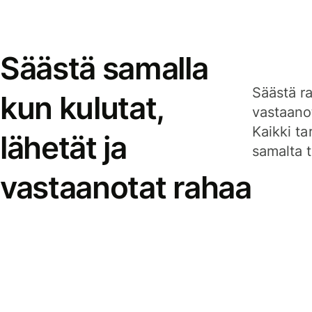
Säästä samalla
Säästä ra
kun kulutat,
vastaanot
Kaikki ta
lähetät ja
samalta ti
vastaanotat rahaa