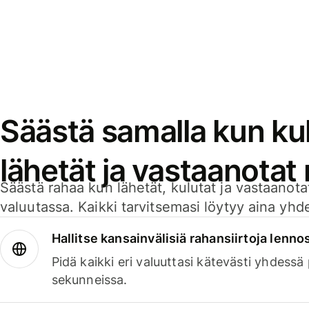
Säästä samalla kun kul
lähetät ja vastaanotat
Säästä rahaa kun lähetät, kulutat ja vastaanotat
valuutassa. Kaikki tarvitsemasi löytyy aina yhdelt
Hallitse kansainvälisiä rahansiirtoja lenno
Pidä kaikki eri valuuttasi kätevästi yhdessä
sekunneissa.