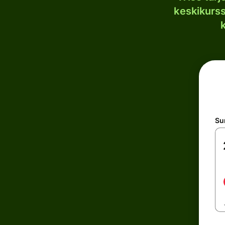
keskikurssi
S