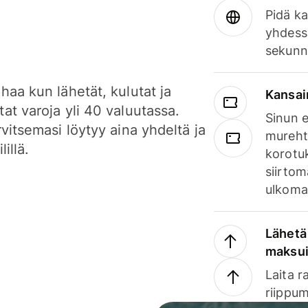
Pidä ka
yhdess
sekunn
haa kun lähetät, kulutat ja
Kansai
at varoja yli 40 valuutassa.
Sinun e
rvitsemasi löytyy aina yhdeltä ja
mureht
lillä.
korotuk
siirtom
ulkomai
Lähetä 
maksu
Laita r
riippum