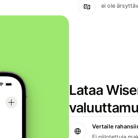
ei ole ärsyttä
Lataa Wise
valuuttamu
Vertaile rahansii
Ei piilotettuja ma