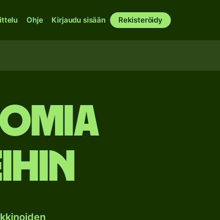
ittelu
Ohje
Kirjaudu sisään
Rekisteröidy
somia
ihin
kkinoiden