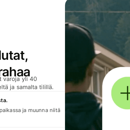
utat,
 rahaa
 varoja yli 40
ä ja samalta tilillä.
sta.
 paikassa ja muunna niitä