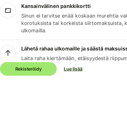
Kansainvälinen pankkikortti
Sinun ei tarvitse enää koskaan murehtia va
korotuksista tai korkeista siirtomaksuista,
ulkomailla.
Lähetä rahaa ulkomaille ja säästä maksuis
Laita raha kiertämään, etäisyydestä riippu
Rekisteröidy
Lue lisää