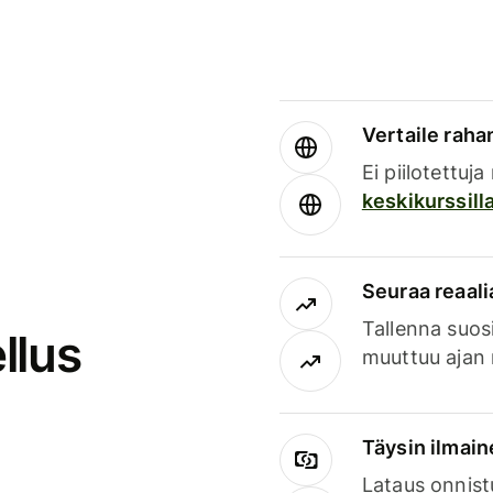
Vertaile rahan
Ei piilotettuj
keskikurssill
Seuraa reaali
Tallenna suosi
llus
muuttuu ajan 
Täysin ilmain
Lataus onnist