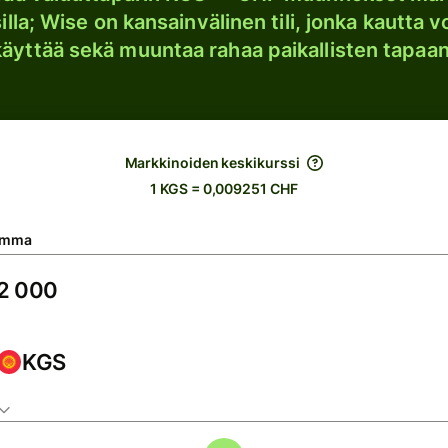
lla; Wise on kansainvälinen tili, jonka kautta vo
käyttää sekä muuntaa rahaa paikallisten tapaan
Markkinoiden keskikurssi
1 KGS = 0,009251 CHF
umma
KGS