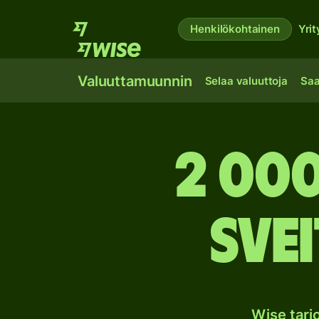
Henkilökohtainen
Yrit
Valuuttamuunnin
Selaa valuuttoja
Saa
2 00
Sve
Wise tar