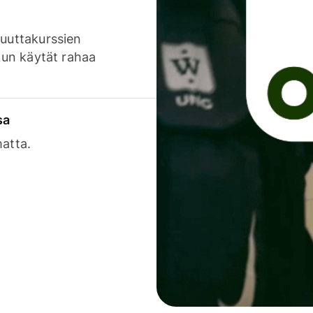
luuttakurssien
 kun käytät rahaa
sa
matta.