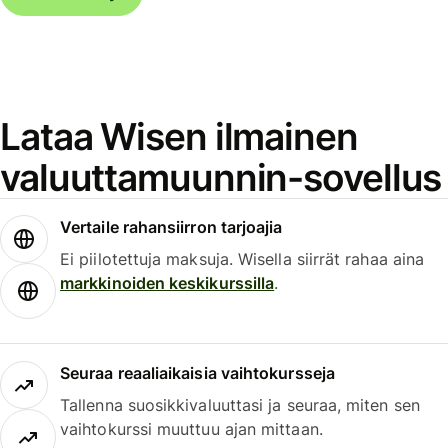
Lataa Wisen ilmainen
valuuttamuunnin-sovellus
Vertaile rahansiirron tarjoajia
Ei piilotettuja maksuja. Wisella siirrät rahaa aina
markkinoiden keskikurssilla
.
Seuraa reaaliaikaisia vaihtokursseja
Tallenna suosikkivaluuttasi ja seuraa, miten sen
vaihtokurssi muuttuu ajan mittaan.