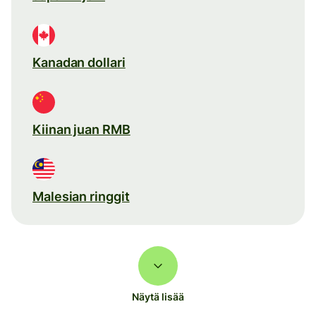
Kanadan dollari
Kiinan juan RMB
Malesian ringgit
Näytä lisää