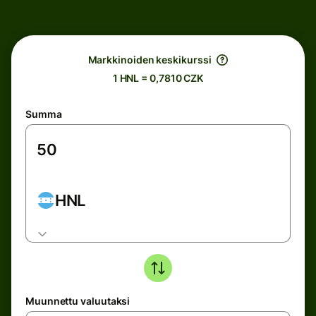
Markkinoiden keskikurssi
1 HNL = 0,7810 CZK
Summa
HNL
Muunnettu valuutaksi