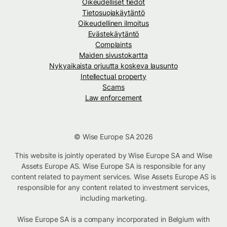
Oikeudelliset tiedot
Tietosuojakäytäntö
Oikeudellinen ilmoitus
Evästekäytäntö
Complaints
Maiden sivustokartta
Nykyaikaista orjuutta koskeva lausunto
Intellectual property
Scams
Law enforcement
© Wise Europe SA 2026
This website is jointly operated by Wise Europe SA and Wise
Assets Europe AS. Wise Europe SA is responsible for any
content related to payment services. Wise Assets Europe AS is
responsible for any content related to investment services,
including marketing.
Wise Europe SA is a company incorporated in Belgium with