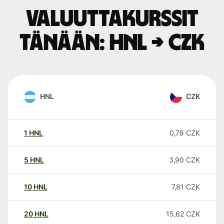
Valuuttakurssit
tänään: HNL → CZK
HNL
CZK
1
HNL
0,78
CZK
5
HNL
3,90
CZK
10
HNL
7,81
CZK
20
HNL
15,62
CZK