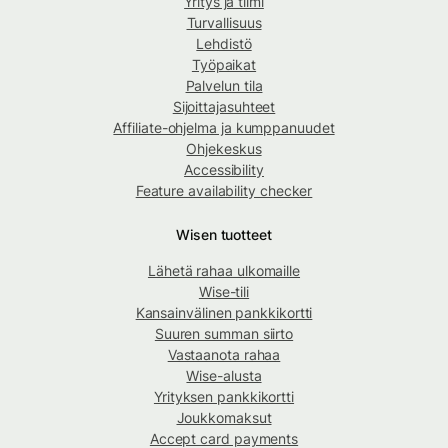
Yritys ja tiimi
Turvallisuus
Lehdistö
Työpaikat
Palvelun tila
Sijoittajasuhteet
Affiliate-ohjelma ja kumppanuudet
Ohjekeskus
Accessibility
Feature availability checker
Wisen tuotteet
Lähetä rahaa ulkomaille
Wise-tili
Kansainvälinen pankkikortti
Suuren summan siirto
Vastaanota rahaa
Wise-alusta
Yrityksen pankkikortti
Joukkomaksut
Accept card payments