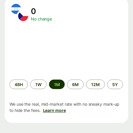
0
No change
Time
48H
1W
1M
6M
12M
5Y
period
We use the real, mid-market rate with no sneaky mark-up
to hide the fees.
Learn more