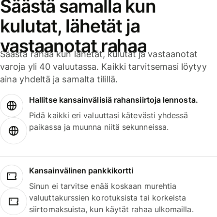
Säästä samalla kun
kulutat, lähetät ja
vastaanotat rahaa
Säästä rahaa kun lähetät, kulutat ja vastaanotat
varoja yli 40 valuutassa. Kaikki tarvitsemasi löytyy
aina yhdeltä ja samalta tilillä.
Hallitse kansainvälisiä rahansiirtoja lennosta.
Pidä kaikki eri valuuttasi kätevästi yhdessä
paikassa ja muunna niitä sekunneissa.
Kansainvälinen pankkikortti
Sinun ei tarvitse enää koskaan murehtia
valuuttakurssien korotuksista tai korkeista
siirtomaksuista, kun käytät rahaa ulkomailla.