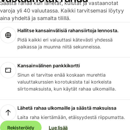
Säästä rahaa kun lähetät, kulutat ja vastaanotat
varoja yli 40 valuutassa. Kaikki tarvitsemasi löytyy
aina yhdeltä ja samalta tilillä.
Hallitse kansainvälisiä rahansiirtoja lennosta.
Pidä kaikki eri valuuttasi kätevästi yhdessä
paikassa ja muunna niitä sekunneissa.
Kansainvälinen pankkikortti
Sinun ei tarvitse enää koskaan murehtia
valuuttakurssien korotuksista tai korkeista
siirtomaksuista, kun käytät rahaa ulkomailla.
Lähetä rahaa ulkomaille ja säästä maksuissa
Laita raha kiertämään, etäisyydestä riippumatta.
Rekisteröidy
Lue lisää