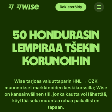
Rekisteröidy
50 Hondurasin
lempiraa Tšekin
korunoihin
Wise tarjoaa valuuttaparin HNL → CZK
muunnokset markkinoiden keskikurssilla; Wise
on kansainvälinen tili, jonka kautta voi lähettää,
käyttää sekä muuntaa rahaa paikallisten
tapaan.