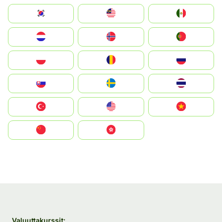
South Korea
Malay
Mexico
Nederland
Norge
Portugal
Polska
România
Россия
Slovensko
Ruoŧŧa
ไทย
Türkiye
United States
Vietnam
中国
中國香港特別行政區
Valuuttakurssit: