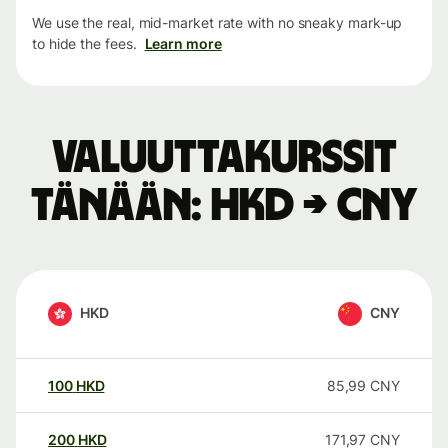
We use the real, mid-market rate with no sneaky mark-up
to hide the fees.
Learn more
Valuuttakurssit
tänään: HKD → CNY
HKD
CNY
100
HKD
85,99
CNY
200
HKD
171,97
CNY