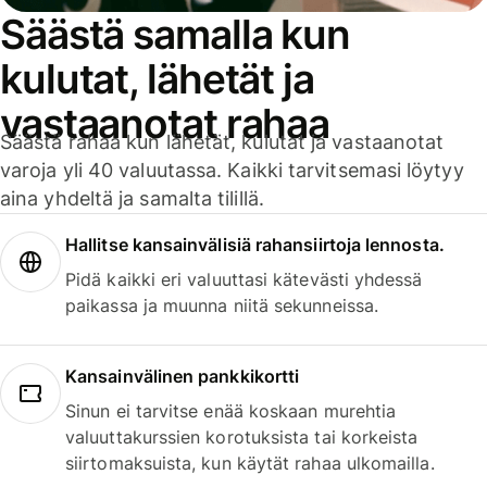
Säästä samalla kun
kulutat, lähetät ja
vastaanotat rahaa
Säästä rahaa kun lähetät, kulutat ja vastaanotat
varoja yli 40 valuutassa. Kaikki tarvitsemasi löytyy
aina yhdeltä ja samalta tilillä.
Hallitse kansainvälisiä rahansiirtoja lennosta.
Pidä kaikki eri valuuttasi kätevästi yhdessä
paikassa ja muunna niitä sekunneissa.
Kansainvälinen pankkikortti
Sinun ei tarvitse enää koskaan murehtia
valuuttakurssien korotuksista tai korkeista
siirtomaksuista, kun käytät rahaa ulkomailla.