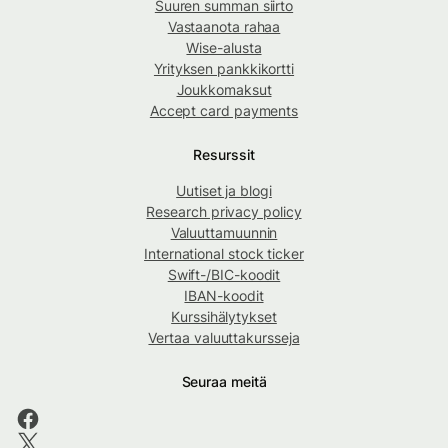
Suuren summan siirto
Vastaanota rahaa
Wise-alusta
Yrityksen pankkikortti
Joukkomaksut
Accept card payments
Resurssit
Uutiset ja blogi
Research privacy policy
Valuuttamuunnin
International stock ticker
Swift-/BIC-koodit
IBAN-koodit
Kurssihälytykset
Vertaa valuuttakursseja
Seuraa meitä