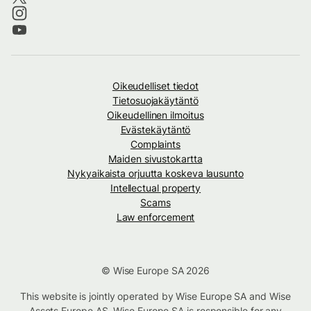
Oikeudelliset tiedot
Tietosuojakäytäntö
Oikeudellinen ilmoitus
Evästekäytäntö
Complaints
Maiden sivustokartta
Nykyaikaista orjuutta koskeva lausunto
Intellectual property
Scams
Law enforcement
© Wise Europe SA 2026
This website is jointly operated by Wise Europe SA and Wise
Assets Europe AS. Wise Europe SA is responsible for any