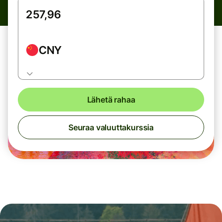
CNY
Lähetä rahaa
Seuraa valuuttakurssia