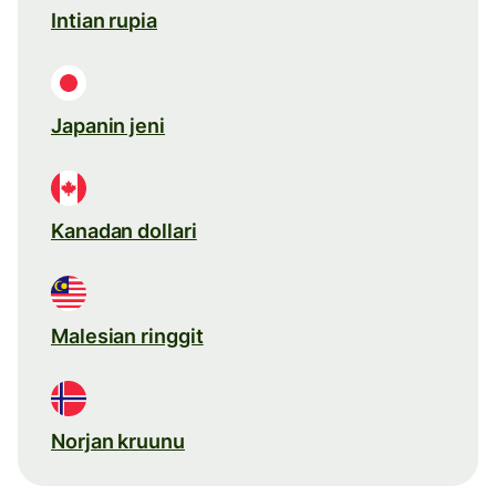
Intian rupia
Japanin jeni
Kanadan dollari
Malesian ringgit
Norjan kruunu