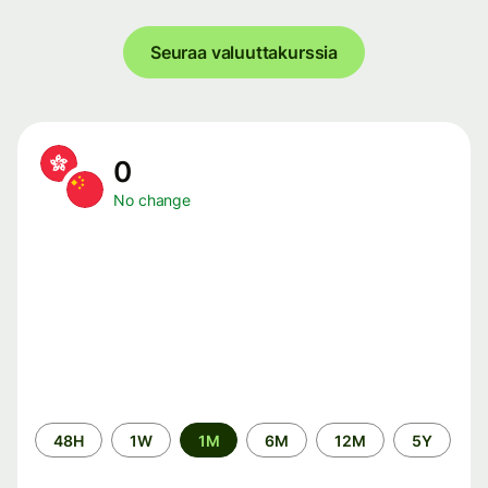
Seuraa valuuttakurssia
0
No change
Time
48H
1W
1M
6M
12M
5Y
period