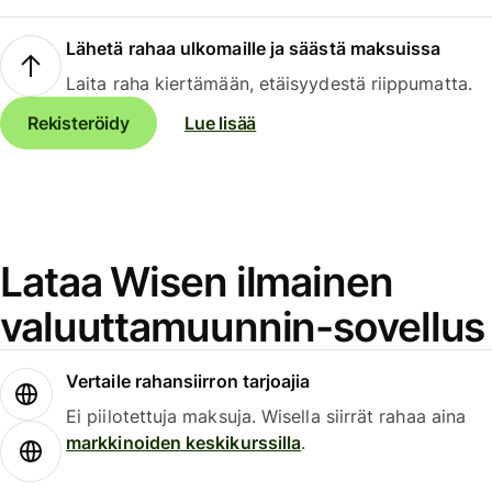
Lähetä rahaa ulkomaille ja säästä maksuissa
Laita raha kiertämään, etäisyydestä riippumatta.
Rekisteröidy
Lue lisää
Lataa Wisen ilmainen
valuuttamuunnin-sovellus
Vertaile rahansiirron tarjoajia
Ei piilotettuja maksuja. Wisella siirrät rahaa aina
markkinoiden keskikurssilla
.