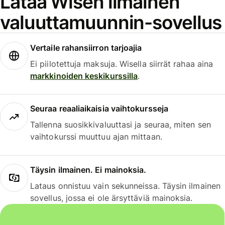
Lataa Wisen ilmainen
valuuttamuunnin-sovellus
Vertaile rahansiirron tarjoajia
Ei piilotettuja maksuja. Wisella siirrät rahaa aina
markkinoiden keskikurssilla
.
Seuraa reaaliaikaisia vaihtokursseja
Tallenna suosikkivaluuttasi ja seuraa, miten sen
vaihtokurssi muuttuu ajan mittaan.
Täysin ilmainen. Ei mainoksia.
Lataus onnistuu vain sekunneissa. Täysin ilmainen
sovellus, jossa ei ole ärsyttäviä mainoksia.