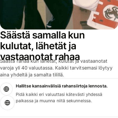
Säästä samalla kun
kulutat, lähetät ja
vastaanotat rahaa
Säästä rahaa kun lähetät, kulutat ja vastaanotat
varoja yli 40 valuutassa. Kaikki tarvitsemasi löytyy
aina yhdeltä ja samalta tilillä.
Hallitse kansainvälisiä rahansiirtoja lennosta.
Pidä kaikki eri valuuttasi kätevästi yhdessä
paikassa ja muunna niitä sekunneissa.