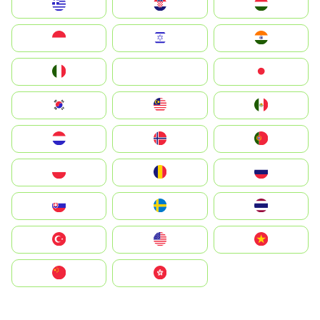
Greece
Hrvatska
Magyarország
Indonesia
Israel
India
Italia
JA
Japan
South Korea
Malay
Mexico
Nederland
Norge
Portugal
Polska
România
Россия
Slovensko
Ruoŧŧa
ไทย
Türkiye
United States
Vietnam
中国
中國香港特別行政區