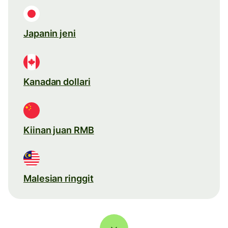
Japanin jeni
Kanadan dollari
Kiinan juan RMB
Malesian ringgit