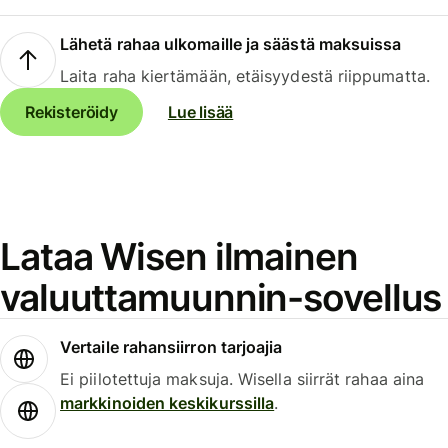
Lähetä rahaa ulkomaille ja säästä maksuissa
Laita raha kiertämään, etäisyydestä riippumatta.
Rekisteröidy
Lue lisää
Lataa Wisen ilmainen
valuuttamuunnin-sovellus
Vertaile rahansiirron tarjoajia
Ei piilotettuja maksuja. Wisella siirrät rahaa aina
markkinoiden keskikurssilla
.