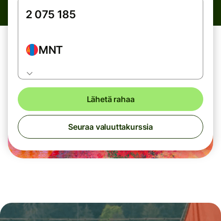
MNT
Lähetä rahaa
Seuraa valuuttakurssia