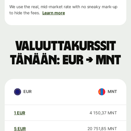
We use the real, mid-market rate with no sneaky mark-up
to hide the fees.
Learn more
Valuuttakurssit
tänään: EUR → MNT
EUR
MNT
1
EUR
4 150,37
MNT
5
EUR
20 751,85
MNT