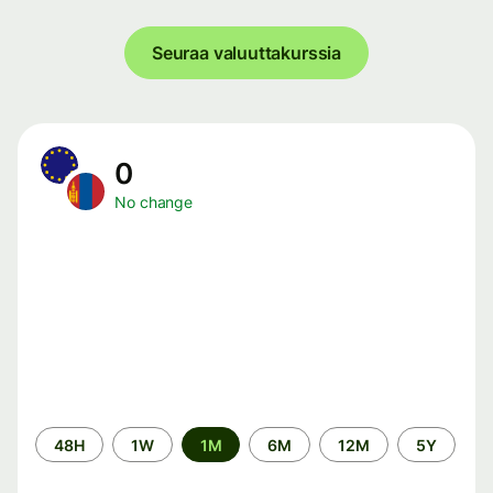
Seuraa valuuttakurssia
0
No change
Time
48H
1W
1M
6M
12M
5Y
period