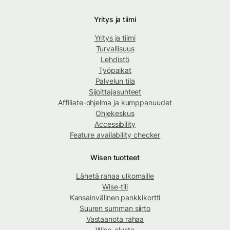
Yritys ja tiimi
Yritys ja tiimi
Turvallisuus
Lehdistö
Työpaikat
Palvelun tila
Sijoittajasuhteet
Affiliate-ohjelma ja kumppanuudet
Ohjekeskus
Accessibility
Feature availability checker
Wisen tuotteet
Lähetä rahaa ulkomaille
Wise-tili
Kansainvälinen pankkikortti
Suuren summan siirto
Vastaanota rahaa
Wise-alusta