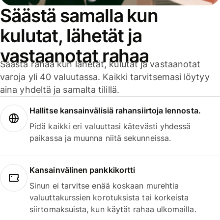
Säästä samalla kun
kulutat, lähetät ja
vastaanotat rahaa
Säästä rahaa kun lähetät, kulutat ja vastaanotat
varoja yli 40 valuutassa. Kaikki tarvitsemasi löytyy
aina yhdeltä ja samalta tilillä.
Hallitse kansainvälisiä rahansiirtoja lennosta.
Pidä kaikki eri valuuttasi kätevästi yhdessä
paikassa ja muunna niitä sekunneissa.
Kansainvälinen pankkikortti
Sinun ei tarvitse enää koskaan murehtia
valuuttakurssien korotuksista tai korkeista
siirtomaksuista, kun käytät rahaa ulkomailla.