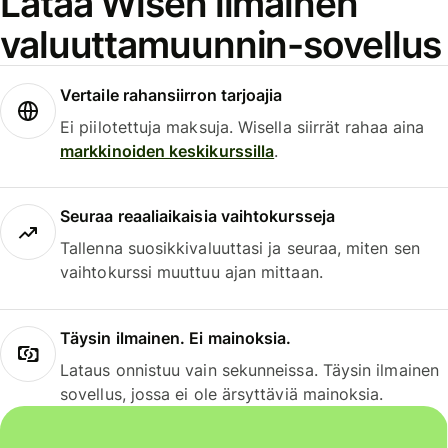
Lataa Wisen ilmainen
valuuttamuunnin-sovellus
Vertaile rahansiirron tarjoajia
Ei piilotettuja maksuja. Wisella siirrät rahaa aina
markkinoiden keskikurssilla
.
Seuraa reaaliaikaisia vaihtokursseja
Tallenna suosikkivaluuttasi ja seuraa, miten sen
vaihtokurssi muuttuu ajan mittaan.
Täysin ilmainen. Ei mainoksia.
Lataus onnistuu vain sekunneissa. Täysin ilmainen
sovellus, jossa ei ole ärsyttäviä mainoksia.