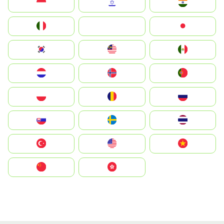
Indonesia
Israel
India
Italia
JA
Japan
South Korea
Malay
Mexico
Nederland
Norge
Portugal
Polska
România
Россия
Slovensko
Ruoŧŧa
ไทย
Türkiye
United States
Vietnam
中国
中國香港特別行政區