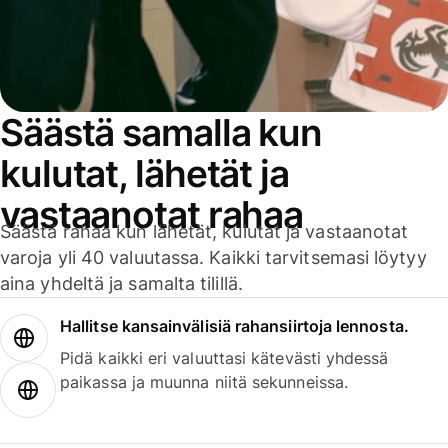
Säästä samalla kun
kulutat, lähetät ja
vastaanotat rahaa
Säästä rahaa kun lähetät, kulutat ja vastaanotat
varoja yli 40 valuutassa. Kaikki tarvitsemasi löytyy
aina yhdeltä ja samalta tilillä.
Hallitse kansainvälisiä rahansiirtoja lennosta.
Pidä kaikki eri valuuttasi kätevästi yhdessä
paikassa ja muunna niitä sekunneissa.