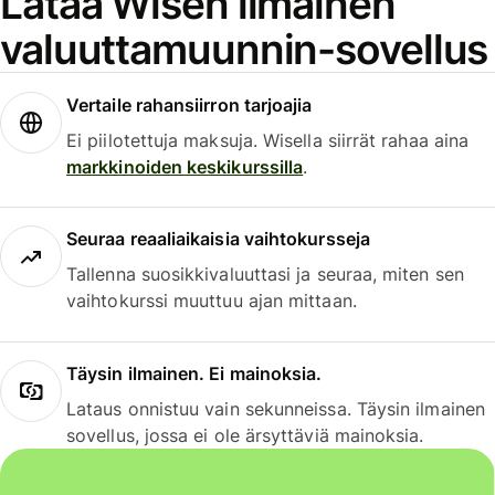
Lataa Wisen ilmainen
valuuttamuunnin-sovellus
Vertaile rahansiirron tarjoajia
Ei piilotettuja maksuja. Wisella siirrät rahaa aina
markkinoiden keskikurssilla
.
Seuraa reaaliaikaisia vaihtokursseja
Tallenna suosikkivaluuttasi ja seuraa, miten sen
vaihtokurssi muuttuu ajan mittaan.
Täysin ilmainen. Ei mainoksia.
Lataus onnistuu vain sekunneissa. Täysin ilmainen
sovellus, jossa ei ole ärsyttäviä mainoksia.