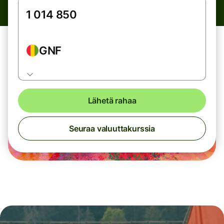
GNF
Lähetä rahaa
Seuraa valuuttakurssia