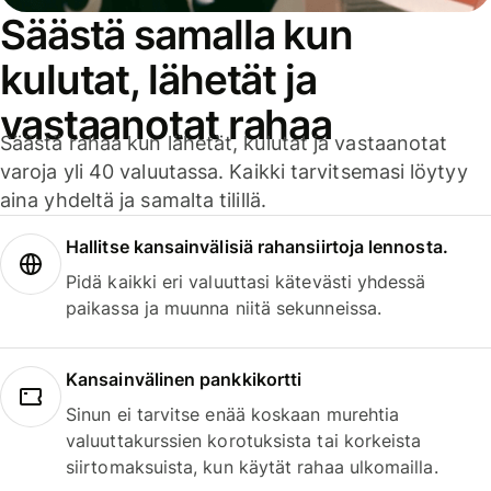
Säästä samalla kun
kulutat, lähetät ja
vastaanotat rahaa
Säästä rahaa kun lähetät, kulutat ja vastaanotat
varoja yli 40 valuutassa. Kaikki tarvitsemasi löytyy
aina yhdeltä ja samalta tilillä.
Hallitse kansainvälisiä rahansiirtoja lennosta.
Pidä kaikki eri valuuttasi kätevästi yhdessä
paikassa ja muunna niitä sekunneissa.
Kansainvälinen pankkikortti
Sinun ei tarvitse enää koskaan murehtia
valuuttakurssien korotuksista tai korkeista
siirtomaksuista, kun käytät rahaa ulkomailla.