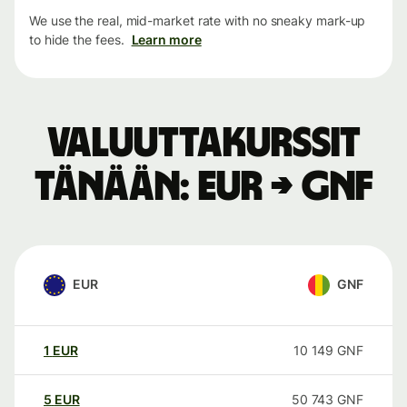
We use the real, mid-market rate with no sneaky mark-up
to hide the fees.
Learn more
Valuuttakurssit
tänään: EUR → GNF
EUR
GNF
1
EUR
10 149
GNF
5
EUR
50 743
GNF