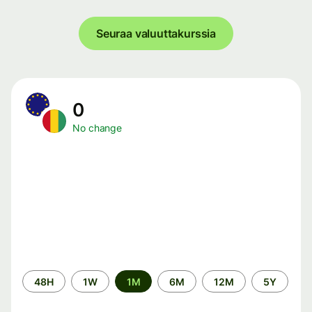
Seuraa valuuttakurssia
0
No change
Time
48H
1W
1M
6M
12M
5Y
period