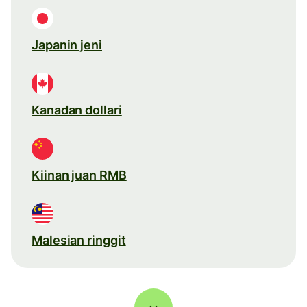
Japanin jeni
Kanadan dollari
Kiinan juan RMB
Malesian ringgit