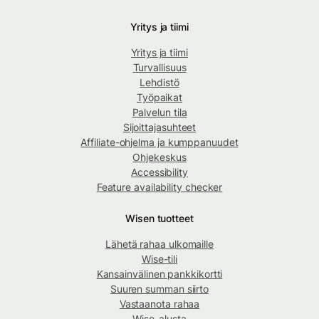
Yritys ja tiimi
Yritys ja tiimi
Turvallisuus
Lehdistö
Työpaikat
Palvelun tila
Sijoittajasuhteet
Affiliate-ohjelma ja kumppanuudet
Ohjekeskus
Accessibility
Feature availability checker
Wisen tuotteet
Lähetä rahaa ulkomaille
Wise-tili
Kansainvälinen pankkikortti
Suuren summan siirto
Vastaanota rahaa
Wise-alusta