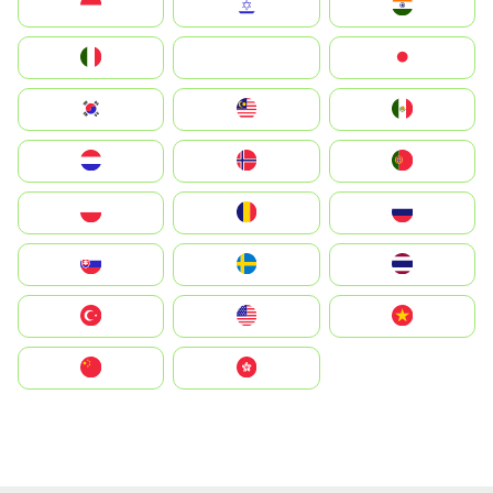
Indonesia
Israel
India
Italia
JA
Japan
South Korea
Malay
Mexico
Nederland
Norge
Portugal
Polska
România
Россия
Slovensko
Ruoŧŧa
ไทย
Türkiye
United States
Vietnam
中国
中國香港特別行政區