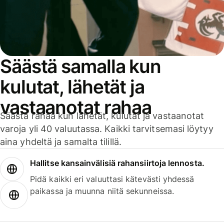
Säästä samalla kun
kulutat, lähetät ja
vastaanotat rahaa
Säästä rahaa kun lähetät, kulutat ja vastaanotat
varoja yli 40 valuutassa. Kaikki tarvitsemasi löytyy
aina yhdeltä ja samalta tilillä.
Hallitse kansainvälisiä rahansiirtoja lennosta.
Pidä kaikki eri valuuttasi kätevästi yhdessä
paikassa ja muunna niitä sekunneissa.