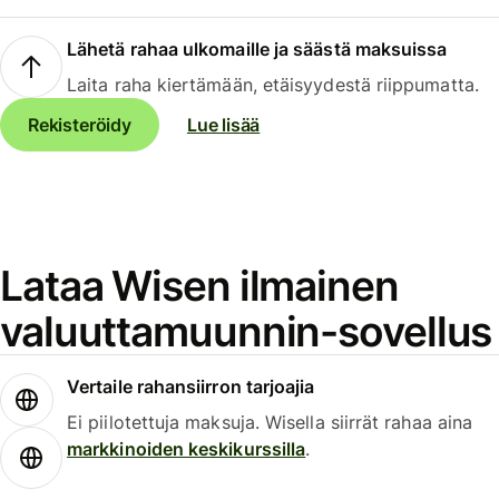
Lähetä rahaa ulkomaille ja säästä maksuissa
Laita raha kiertämään, etäisyydestä riippumatta.
Rekisteröidy
Lue lisää
Lataa Wisen ilmainen
valuuttamuunnin-sovellus
Vertaile rahansiirron tarjoajia
Ei piilotettuja maksuja. Wisella siirrät rahaa aina
markkinoiden keskikurssilla
.