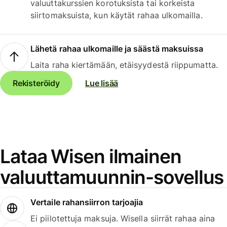
valuuttakurssien korotuksista tai korkeista
siirtomaksuista, kun käytät rahaa ulkomailla.
Lähetä rahaa ulkomaille ja säästä maksuissa
Laita raha kiertämään, etäisyydestä riippumatta.
Rekisteröidy
Lue lisää
Lataa Wisen ilmainen
valuuttamuunnin-sovellus
Vertaile rahansiirron tarjoajia
Ei piilotettuja maksuja. Wisella siirrät rahaa aina