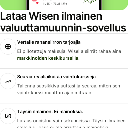
Lataa Wisen ilmainen
valuuttamuunnin-sovellus
Vertaile rahansiirron tarjoajia
Ei piilotettuja maksuja. Wisella siirrät rahaa aina
markkinoiden keskikurssilla
.
Seuraa reaaliaikaisia vaihtokursseja
Tallenna suosikkivaluuttasi ja seuraa, miten sen
vaihtokurssi muuttuu ajan mittaan.
Täysin ilmainen. Ei mainoksia.
Lataus onnistuu vain sekunneissa. Täysin ilmainen
sovellus, jossa ei ole ärsyttäviä mainoksia.