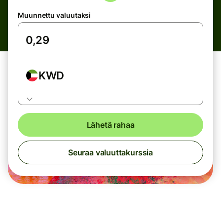
Muunnettu valuutaksi
KWD
Lähetä rahaa
Seuraa valuuttakurssia