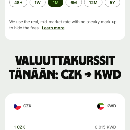
Time
48H
1W
1M
6M
12M
5Y
period
We use the real, mid-market rate with no sneaky mark-up
to hide the fees.
Learn more
Valuuttakurssit
tänään: CZK → KWD
CZK
KWD
1
CZK
0,015
KWD