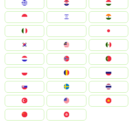
Greece
Hrvatska
Magyarország
Indonesia
Israel
India
Italia
JA
Japan
South Korea
Malay
Mexico
Nederland
Norge
Portugal
Polska
România
Россия
Slovensko
Ruoŧŧa
ไทย
Türkiye
United States
Vietnam
中国
中國香港特別行政區