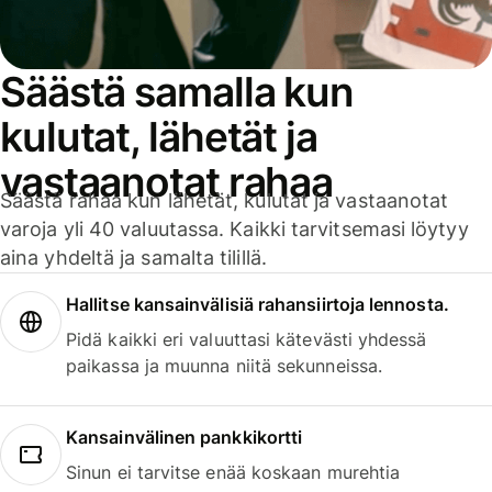
Säästä samalla kun
kulutat, lähetät ja
vastaanotat rahaa
Säästä rahaa kun lähetät, kulutat ja vastaanotat
varoja yli 40 valuutassa. Kaikki tarvitsemasi löytyy
aina yhdeltä ja samalta tilillä.
Hallitse kansainvälisiä rahansiirtoja lennosta.
Pidä kaikki eri valuuttasi kätevästi yhdessä
paikassa ja muunna niitä sekunneissa.
Kansainvälinen pankkikortti
Sinun ei tarvitse enää koskaan murehtia