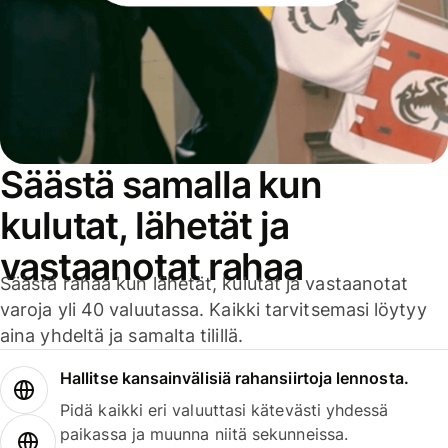
Säästä samalla kun
kulutat, lähetät ja
vastaanotat rahaa
Säästä rahaa kun lähetät, kulutat ja vastaanotat
varoja yli 40 valuutassa. Kaikki tarvitsemasi löytyy
aina yhdeltä ja samalta tilillä.
Hallitse kansainvälisiä rahansiirtoja lennosta.
Pidä kaikki eri valuuttasi kätevästi yhdessä
paikassa ja muunna niitä sekunneissa.