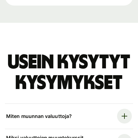
Usein kysytyt
kysymykset
Miten muunnan valuuttoja?
Miksi valuuttojen muuntokurssit