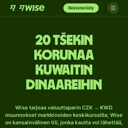
Rekisteröidy
20 Tšekin
korunaa
Kuwaitin
dinaareihin
Wise tarjoaa valuuttaparin CZK → KWD
muunnokset markkinoiden keskikurssilla; Wise
on kansainvälinen tili, jonka kautta voi lähettää,