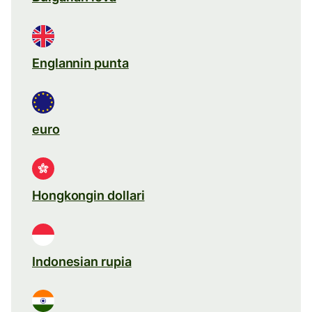
Englannin punta
euro
Hongkongin dollari
Indonesian rupia