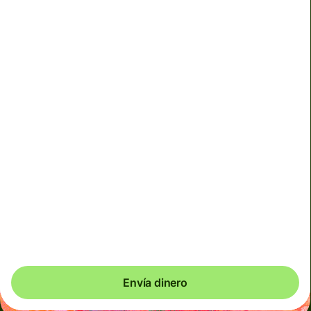
No podemos garantizar el tipo de cambio en este
momento. Si quieres que te llegue un importe exacto,
paga con la cuenta Wise.
Utilizamos cargos dinámicos para divisas menos usadas
y, de manera temporal, cuando los mercados son
volátiles. Siempre verás claramente cuándo se aplican
los cargos dinámicos. Comprobamos los costes de
divisas cada 60 segundos, por lo que solo pagas
exactamente lo que necesitas.
Podrías ahorrar hasta 32,34 EUR
Envía dinero