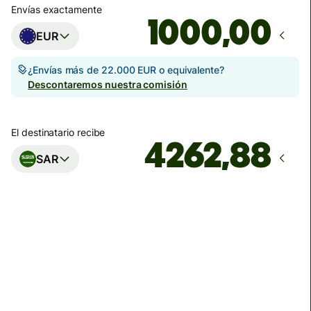
Envías exactamente
,00
EUR
¿Envías más de 22.000 EUR o equivalente?
Descontaremos nuestra comisión
El destinatario recibe
SAR
Llega
antes del lunes, 10 de agosto
Comisiones totales
17,79 EUR
Se incluyen en la cantidad en EUR