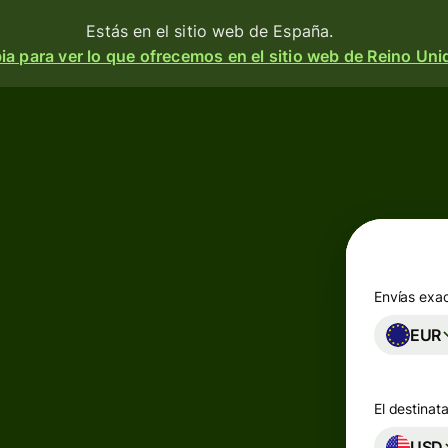
Estás en el sitio web de España.
a para ver lo que ofrecemos en el sitio web de Reino Uni
Productos
Enviar
o
Recibir
e
Emitir
o
tarjetas
m
Envías exa
n
EUR
Cuentas
multidivisa
a
 y
El destinata
d.
esa
Industrias
USD