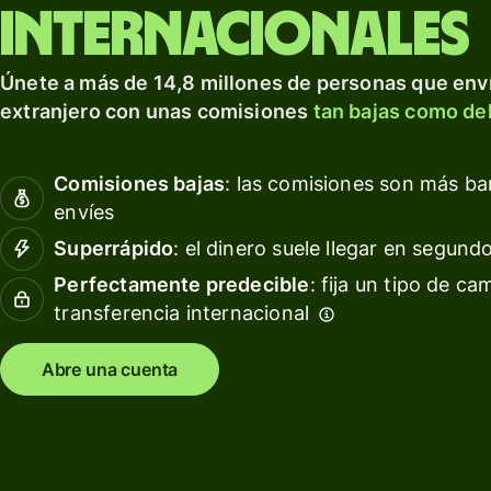
para prosperar a nivel
tarjeta
Obté
internacionales
internacional.
de
rendi
débito
con W
Explorar
Únete a más de 14,8 millones de personas que enví
Asset
Obtén
extranjero con unas comisiones
tan bajas como del
Euro
rendimientos
con Wise
Gesti
Comisiones bajas
: las comisiones son más b
Assets
las
envíes
Europe
finan
del
Superrápido
: el dinero suele llegar en segund
equip
Precios
Perfectamente predecible
: fija un tipo de ca
transferencia internacional
Conec
softw
Precios
conta
Abre una cuenta
para
clientes
personales
Recursos