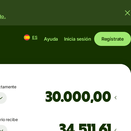
do.
ES
Ayuda
Inicia sesión
Regístrate
ctamente
,00
rio recibe