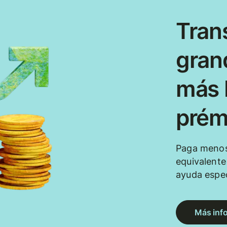
Tran
gran
más b
prém
Paga menos
equivalent
ayuda espec
Más inf