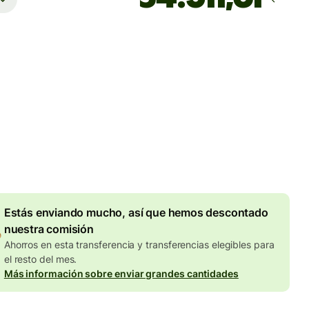
Llega
Hoy - antes del jueves
totales
UR
en en la cantidad en EUR
Descuento por volumen de
7,87 EUR
Estás enviando mucho, así que hemos descontado
nuestra comisión
Ahorros en esta transferencia y transferencias elegibles para
el resto del mes.
Más información sobre enviar grandes cantidades